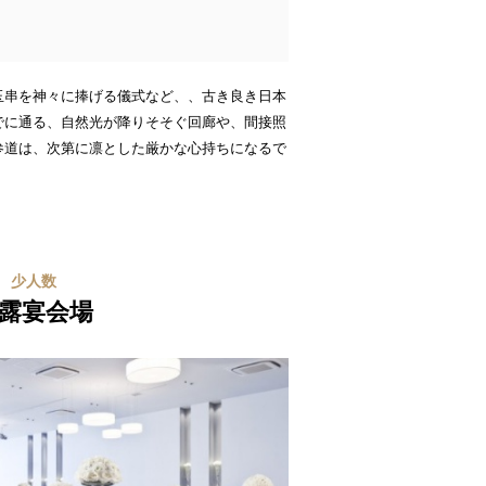
玉串を神々に捧げる儀式など、、古き良き日本
でに通る、自然光が降りそそぐ回廊や、間接照
参道は、次第に凛とした厳かな心持ちになるで
少人数
露宴会場