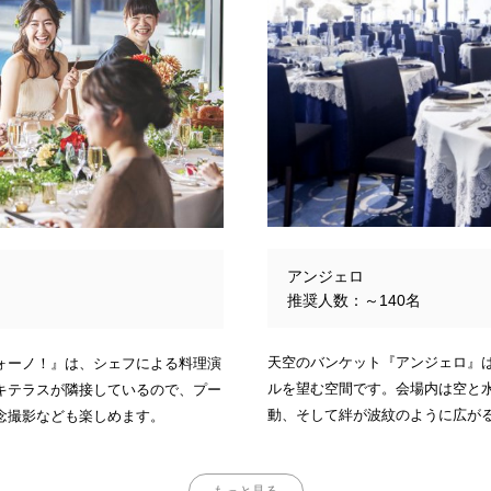
アンジェロ
推奨人数：～140名
天空のバンケット『アンジェロ』
ォーノ！』は、シェフによる料理演
ルを望む空間です。会場内は空と
キテラスが隣接しているので、プー
動、そして絆が波紋のように広が
念撮影なども楽しめます。
もっと見る