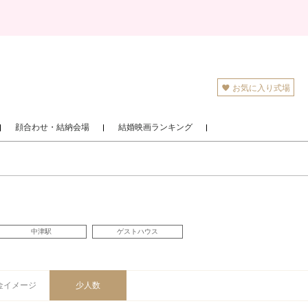
お気に入り式場
顔合わせ・結納会場
結婚映画ランキング
中津駅
ゲストハウス
金イメージ
少人数