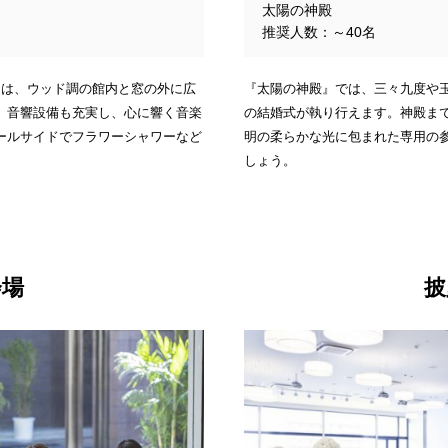
太陽の神殿
推奨人数：～40名
『太陽の神殿』では、三々九度や
』は、ウッド調の館内と窓の外に広
の結婚式が執り行えます。神殿ま
。音響設備も充実し、心に響く音楽
明の柔らかな光に包まれた専用の
ールサイドでフラワーシャワーなど
しょう。
会場
披