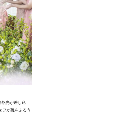
自然光が差し込
ェフが腕をふるう
。