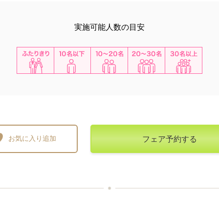
実施可能人数の目安
ふたりき
10名以下
10~20名
20~30名
30名以上
り
お気に入り追加
フェア予約する