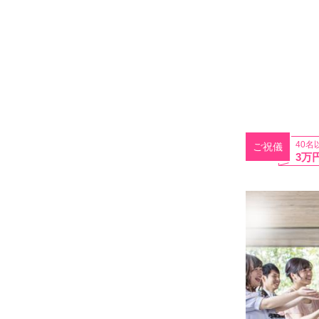
40名
ご祝儀
3万