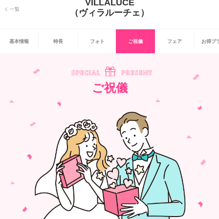
VILLALUCE
一覧
（ヴィラルーチェ）
基本情報
特長
フォト
ご祝儀
フェア
お得プ
ご祝儀