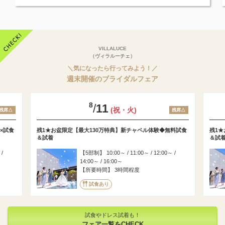
VILLALUCE
（ヴィラルーチェ）
＼気になったら行ってみよう！／
週末開催のブライダルフェア
8
/
11
(祝・火)
残席△
残席△
×試食
残1★お盆限定【最大130万特典】新チャペル体験◆無料試食
残1★
＆試着
＆試
 /
5部制
10:00～ / 11:00～ / 12:00～ /
14:00～ / 16:00～
所要時間
3時間程度
試食あり
試食やドレス試着も！
フェア一覧をCHECK