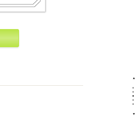
▲
○
○
●
○
○
▼