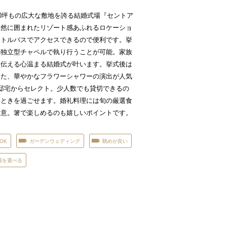
00坪もの広大な敷地を誇る結婚式場『セントア
自然に囲まれたリゾート感あふれるロケーショ
ャトルバスでアクセスできるので便利です。挙
の独立型チャペルで執り行うことが可能。家族
を伝える心温まる結婚式が叶います。挙式後は
した、華やかなフラワーシャワーの演出が人気
邸宅からセレクト。少人数でも貸切できるの
とときを過ごせます。婚礼料理には旬の厳選食
用意。箸で楽しめるのも嬉しいポイントです。
OK
ガーデンウェディング
眺めが良い
場を選べる