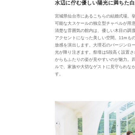
水辺に佇む優しい陽光に満ちた白
宮城県仙台市にあるこちらの結婚式場。挙
可能な大スケールの独立型チャペルが用
清楚な雰囲気の館内は、優しい木目の調
アクセントになった美しい空間。11mも
放感を演出します。大理石のバージンロ
光が降り注ぎます。祭壇は5段高く設置さ
からもふたりの姿が見やすいのが魅力。
ルで、家族や大切なゲストに見守られな
す。