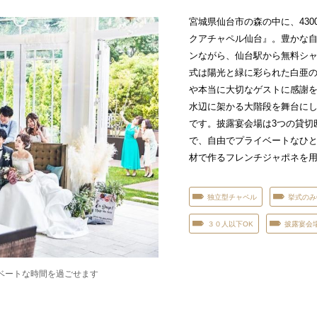
宮城県仙台市の森の中に、43
クアチャペル仙台』。豊かな
ンながら、仙台駅から無料シ
式は陽光と緑に彩られた白亜
や本当に大切なゲストに感謝
水辺に架かる大階段を舞台に
です。披露宴会場は3つの貸切
で、自由でプライベートなひ
材で作るフレンチジャポネを
独立型チャペル
挙式のみ
３０人以下OK
披露宴会
ベートな時間を過ごせます