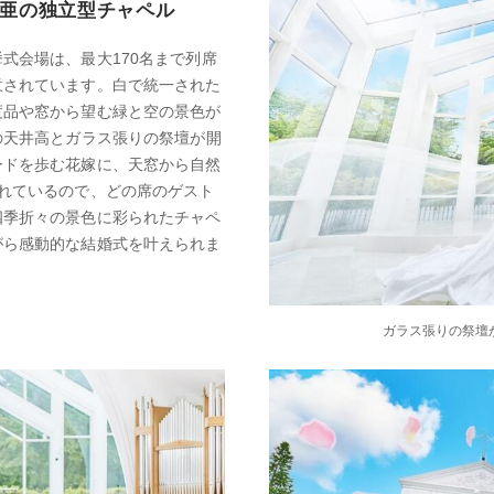
亜の独立型チャペル
式会場は、最大170名まで列席
意されています。白で統一された
度品や窓から望む緑と空の景色が
の天井高とガラス張りの祭壇が開
ードを歩む花嫁に、天窓から自然
れているので、どの席のゲスト
四季折々の景色に彩られたチャペ
がら感動的な結婚式を叶えられま
ガラス張りの祭壇