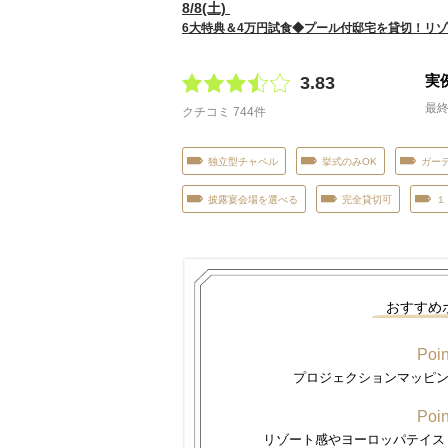
8
/
8
(土)
6大特典＆4万円試食◆プール付邸宅を貸切！リゾ
実
3.83
最終
クチコミ 744件
独立型チャペル
挙式のみOK
ガー
披露宴会場を選べる
完全貸切可
１
おすすめ
Poin
プロジェクションマッピ
Poin
リゾート感やヨーロッパテイス