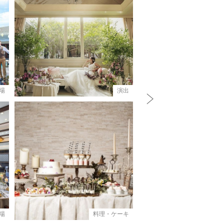
場
演出
料
N
e
x
t
場
料理・ケーキ
料