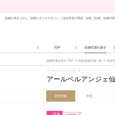
結婚が決まったら「結婚スタイルマガジン」| 仙台市及び周辺・仙南（宮城） 結婚式場
TOP
結婚式場を探す
結婚式場を探す TOP
宮城 結婚式場一覧
仙台市
アールベルアンジェセンダイ
アールベルアンジェ
基本情報
特長
ご祝儀