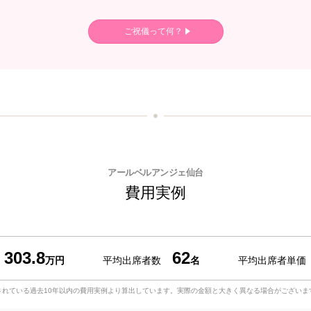
ご祝儀って何？
アールベルアンジェ仙台
費用実例
303.8
62
万円
平均出席者数
名
平均出席者単価
されている過去10年以内の費用実例より算出しています。実際の金額と大きく異なる場合がございま