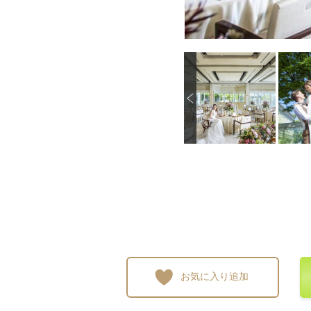
P
画像を拡大
画像を拡大
画像を拡大
画像
r
e
v
i
o
u
s
お気に入り追加