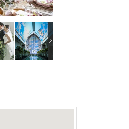
N
画像を拡大
画像を拡大
画像を拡大
e
x
t