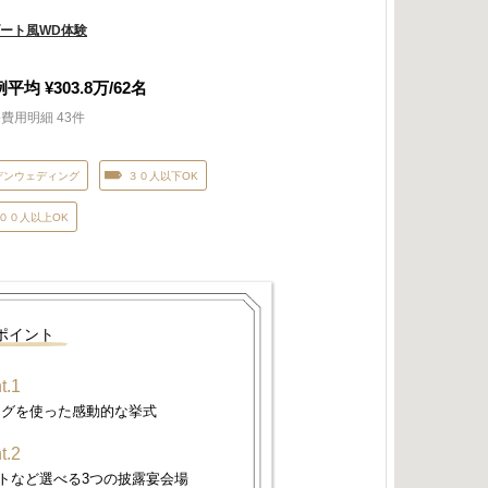
ート風WD体験
例平均
¥303.8
万/
62
名
費用明細 43件
デンウェディング
３０人以下OK
００人以上OK
ポイント
t.1
ングを使った感動的な挙式
t.2
トなど選べる3つの披露宴会場