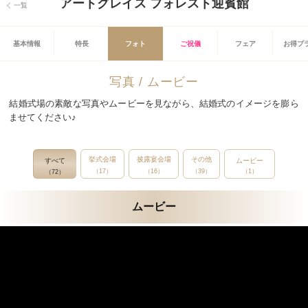
アートグレイス フォレスト迎賓館
一覧
基本情報
特長
フォト
ご祝儀
フェア
お得プ
写真 / ムービー
結婚式場の素敵な写真やムービーを見ながら、結婚式のイメージを膨ら
ませてください♪
挙式会場
披露宴会場
その他
すべて
ムービー
（17）
（16）
（39）
（1）
（72）
ムービー