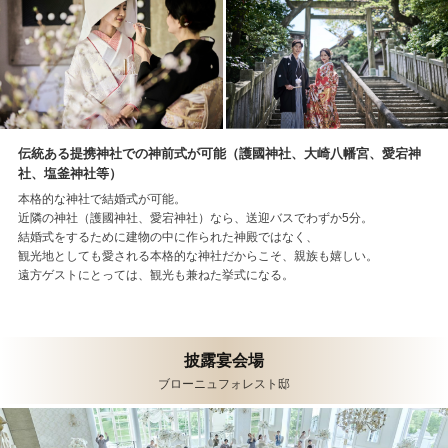
伝統ある提携神社での神前式が可能（護國神社、大崎八幡宮、愛宕神
社、塩釜神社等）
本格的な神社で結婚式が可能。
近隣の神社（護國神社、愛宕神社）なら、送迎バスでわずか5分。
結婚式をするために建物の中に作られた神殿ではなく、
観光地としても愛される本格的な神社だからこそ、親族も嬉しい。
遠方ゲストにとっては、観光も兼ねた挙式になる。
披露宴会場
ブローニュフォレスト邸