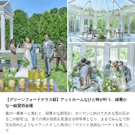
【グリーンフォードテラス邸】アットホームなひと時が叶う、緑豊か
な一組貸切会場
森の一番奥へと進むと、緑豊かな邸宅が。ガーデンに向けて大きな窓が広が
るこの邸宅 は、全ての席が自然を見渡せる特等席となり、まるでみんなで別
荘を訪れたようなリラックス した気分に！ゲストと自由なパーティを過ごし
て