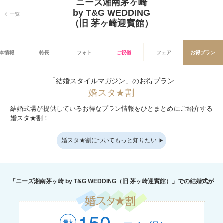
ニーズ湘南茅ヶ崎
by T&G WEDDING
一覧
（旧 茅ヶ崎迎賓館）
本情報
特長
フォト
ご祝儀
フェア
お得プラン
「結婚スタイルマガジン」のお得プラン
婚スタ★割
結婚式場が提供しているお得なプラン情報をひとまとめにご紹介する
婚スタ★割！
婚スタ★割についてもっと知りたい
「ニーズ湘南茅ヶ崎 by T&G WEDDING（旧 茅ヶ崎迎賓館）」での結婚式が
150
最大