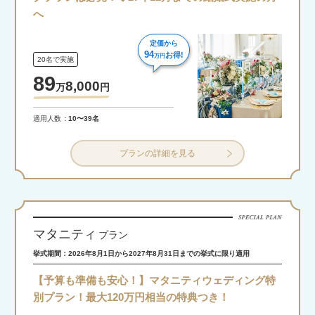
へ
定価から
94
お得!
万円
20名で実施
89
8,000
万
円
適用人数
10〜39名
プランの詳細を見る
マタニティ
プラン
挙式期間：2026年8月1日から2027年8月31日までの挙式に限り適用
【予算も準備も安心！】マタニティウェディング特
別プラン！最大120万円相当の特典つき！