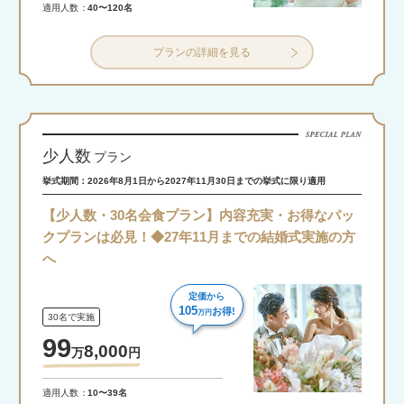
適用人数
40〜120名
プランの詳細を見る
少人数
プラン
挙式期間：2026年8月1日から2027年11月30日までの挙式に限り適用
【少人数・30名会食プラン】内容充実・お得なパッ
クプランは必見！◆27年11月までの結婚式実施の方
へ
定価から
105
お得!
万円
30名で実施
99
8,000
万
円
適用人数
10〜39名