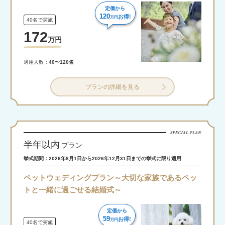
定価から
120
お得!
万円
40名で実施
172
万
円
適用人数
40〜120名
プランの詳細を見る
半年以内
プラン
挙式期間：2026年8月1日から2026年12月31日までの挙式に限り適用
ペットウェディングプラン～大切な家族であるペッ
トと一緒に過ごせる結婚式～
定価から
59
お得!
万円
40名で実施