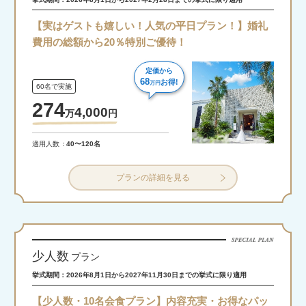
【実はゲストも嬉しい！人気の平日プラン！】婚礼
費用の総額から20％特別ご優待！
定価から
68
お得!
万円
60名で実施
274
4,000
万
円
適用人数
40〜120名
プランの詳細を見る
少人数
プラン
挙式期間：2026年8月1日から2027年11月30日までの挙式に限り適用
【少人数・10名会食プラン】内容充実・お得なパッ