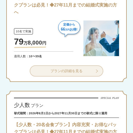
クプランは必見！◆27年11月までの結婚式実施の方
へ
定価から
66
お得!
万円
10名で実施
79
8,000
万
円
適用人数
10〜39名
プランの詳細を見る
少人数
プラン
挙式期間：2026年8月1日から2027年11月30日までの挙式に限り適用
【少人数・20名会食プラン】内容充実・お得なパッ
クプランは必見！◆27年11月までの結婚式実施の方