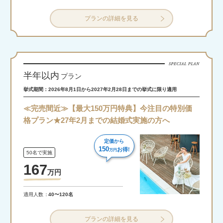
プランの詳細を見る
半年以内
プラン
挙式期間：2026年8月1日から2027年2月28日までの挙式に限り適用
≪完売間近≫【最大150万円特典】今注目の特別価
格プラン★27年2月までの結婚式実施の方へ
定価から
150
お得!
万円
50名で実施
167
万
円
適用人数
40〜120名
プランの詳細を見る