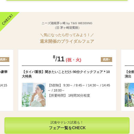
ニーズ湘南茅ヶ崎 by T&G WEDDING
（旧 茅ヶ崎迎賓館）
＼気になったら行ってみよう！／
週末開催のブライダルフェア
8
/
11
(祝・火)
残席○
残席○
×豪華
【タイパ重視】聞きたいことだけ♪90分クイックフェア＊10
【全館
大特典
演出
14:15
5部制
9:30～ / 9:45～ / 14:30～ / 14:45
～ / 18:00～
所要時間
1時間30分程度
試食やドレス試着も！
フェア一覧をCHECK