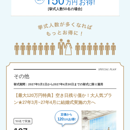
お得!
万円
[挙式人数50名の場合]
その他
挙式期間：2027年3月1日から2027年4月30日までの挙式に限り適用
【最大120万円特典】空き日残り僅か！大人気プラ
ン★27年3月~27年4月に結婚式実施の方へ
定価から
120
お得!
万円
50名で実施