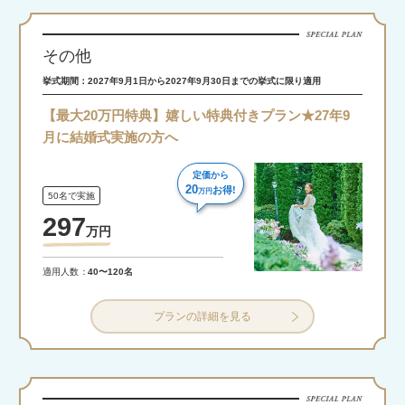
その他
挙式期間：2027年9月1日から2027年9月30日までの挙式に限り適用
【最大20万円特典】嬉しい特典付きプラン★27年9
月に結婚式実施の方へ
定価から
20
お得!
万円
50名で実施
297
万
円
適用人数
40〜120名
プランの詳細を見る