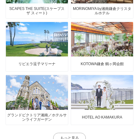
SCAPES THE SUITE(スケープス
MORINOMIYA by湘南鎌倉クリスタ
ザ スィート)
ルホテル
リビエラ逗子マリーナ
KOTOWA鎌倉 鶴ヶ岡会館
グランドビクトリア湘南／ホテルサ
HOTEL AO KAMAKURA
ンライフガーデン
もっと見る