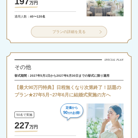
197
万
円
適用人数
40〜120名
プランの詳細を見る
その他
挙式期間：2027年5月1日から2027年6月30日までの挙式に限り適用
【最大90万円特典】日程無くなり次第終了！話題の
プラン★27年5月~27年6月に結婚式実施の方へ
定価から
90
お得!
万円
50名で実施
227
万
円