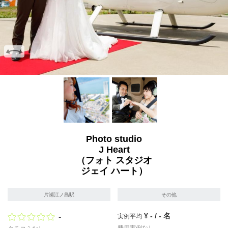
画像を拡大
画像を拡大
Photo studio
J Heart
（フォト スタジオ
ジェイ ハート）
片瀬江ノ島駅
その他
¥ - / - 名
-
実例平均