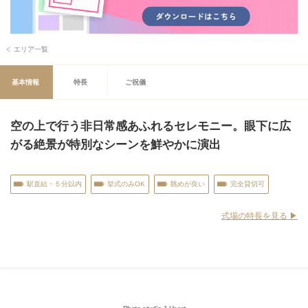
エリア一覧
基本情報
特長
ご祝儀
空の上で行う非日常感あふれるセレモニー。眼下に広
がる絶景が特別なシーンを鮮やかに演出
駅直結・５分以内
挙式のみOK
眺めが良い
完全貸切可
式場の特長を見る ▶︎