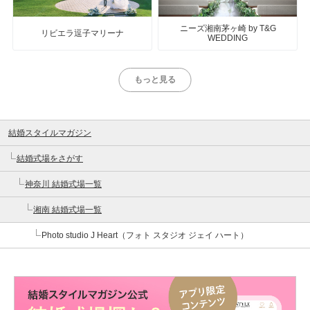
ニーズ湘南茅ヶ崎 by T&G
リビエラ逗子マリーナ
WEDDING
もっと見る
結婚スタイルマガジン
結婚式場をさがす
神奈川 結婚式場一覧
湘南 結婚式場一覧
Photo studio J Heart（フォト スタジオ ジェイ ハート）