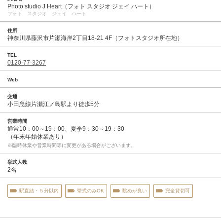
Photo studio J Heart（フォト スタジオ ジェイ ハート）
フォト スタジオ ジェイ ハート
住所
神奈川県藤沢市片瀬海岸2丁目18-21 4F（フォトスタジオ所在地）
TEL
0120-77-3267
Web
交通
小田急線片瀬江ノ島駅より徒歩5分
営業時間
通常10：00～19：00、夏季9：30～19：30
（年末年始休業あり）
※臨時休業や営業時間等に変更がある場合がございます。
挙式人数
2名
駅直結・５分以内
挙式のみOK
眺めが良い
完全貸切可