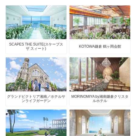
SCAPES THE SUITE(スケープス
KOTOWA鎌倉 鶴ヶ岡会館
ザ スィート)
グランドビクトリア湘南／ホテルサ
MORINOMIYA by湘南鎌倉クリスタ
ンライフガーデン
ルホテル