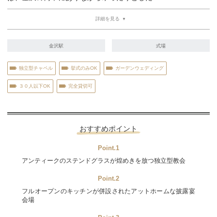
詳細を見る
金沢駅
式場
独立型チャペル
挙式のみOK
ガーデンウェディング
３０人以下OK
完全貸切可
おすすめポイント
Point.1
アンティークのステンドグラスが煌めきを放つ独立型教会
Point.2
フルオープンのキッチンが併設されたアットホームな披露宴
会場