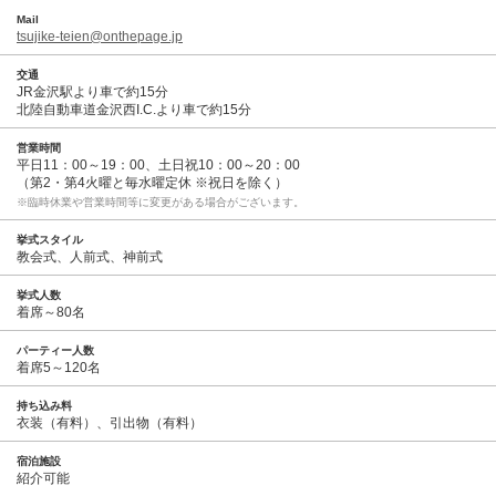
Mail
tsujike-teien@onthepage.jp
交通
JR金沢駅より車で約15分
北陸自動車道金沢西I.C.より車で約15分
営業時間
平日11：00～19：00、土日祝10：00～20：00
（第2・第4火曜と毎水曜定休 ※祝日を除く）
※臨時休業や営業時間等に変更がある場合がございます。
挙式スタイル
教会式、人前式、神前式
挙式人数
着席～80名
パーティー人数
着席5～120名
持ち込み料
衣装（有料）、引出物（有料）
宿泊施設
紹介可能