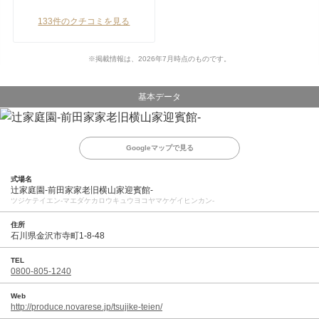
133件のクチコミを見る
※掲載情報は、2026年7月時点のものです。
基本データ
Googleマップで見る
式場名
辻家庭園-前田家家老旧横山家迎賓館-
ツジケテイエン‐マエダケカロウキュウヨコヤマケゲイヒンカン‐
住所
石川県金沢市寺町1-8-48
TEL
0800-805-1240
Web
http://produce.novarese.jp/tsujike-teien/