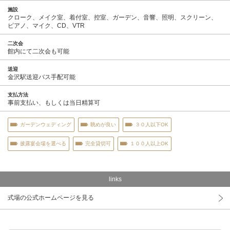
施設
クローク、メイク室、着付室、控室、ガーデン、音響、照明、スクリーン、
ピアノ、マイク、CD、VTR
二次会
館内にて二次会も可能
送迎
金沢駅送迎バス手配可能
支払方法
事前支払い、もしくは当日精算可
ガーデンウェディング
眺めが良い
３０人以下OK
披露宴会場を選べる
完全貸切可
１００人以上OK
links
式場の公式ホームページを見る