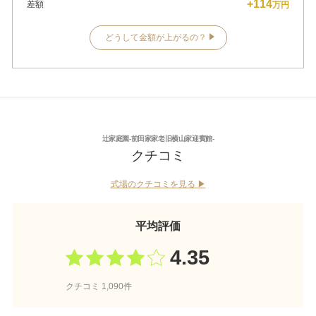
+114
差額
万円
どうして金額が上がるの？
辻家庭園-前田家家老旧横山家迎賓館-
クチコミ
式場のクチコミを見る ▶︎
平均評価
4.35
クチコミ 1,090件