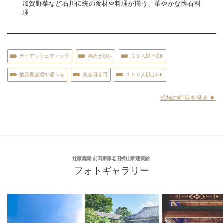
加賀野菜など石川伝統の食材や料理が揃う、華やかな懐石料
理
ガーデンウェディング
眺めが良い
３０人以下OK
披露宴会場を選べる
完全貸切可
１００人以上OK
式場の特長を見る ▶︎
辻家庭園-前田家家老旧横山家迎賓館-
フォトギャラリー