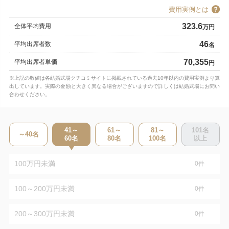
費用実例とは
323.6
全体平均費用
万円
46
平均出席者数
名
70,355
平均出席者単価
円
※上記の数値は各結婚式場クチコミサイトに掲載されている過去10年以内の費用実例より算
出しています。実際の金額と大きく異なる場合がございますので詳しくは結婚式場にお問い
合わせください。
41～
61～
81～
101
名
～40
名
60
名
80
名
100
名
以上
100万円未満
0
件
100～200万円未満
0
件
200～300万円未満
0
件