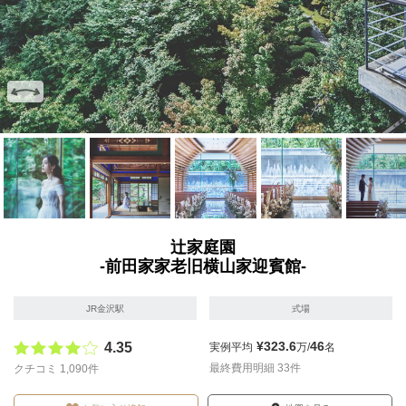
画像を拡大
画像を拡大
画像を拡大
画像を拡大
画像を拡
辻家庭園
-前田家家老旧横山家迎賓館-
JR金沢駅
式場
¥323.6
46
4.35
実例平均
万/
名
最終費用明細 33件
クチコミ 1,090件