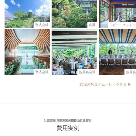
挙式会場
庭園
ロビー・エントラ
挙式会場
披露宴会場
披露宴
式場の写真／ムービーを見る ▶︎
辻家庭園-前田家家老旧横山家迎賓館-
費用実例