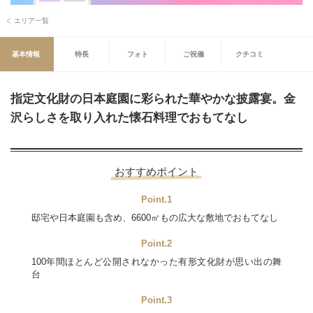
エリア一覧
基本情報
特長
フォト
ご祝儀
クチコミ
指定文化財の日本庭園に彩られた華やかな披露宴。金
沢らしさを取り入れた懐石料理でおもてなし
おすすめポイント
Point.1
邸宅や日本庭園も含め、6600㎡もの広大な敷地でおもてなし
Point.2
100年間ほとんど公開されなかった有形文化財が思い出の舞
台
Point.3