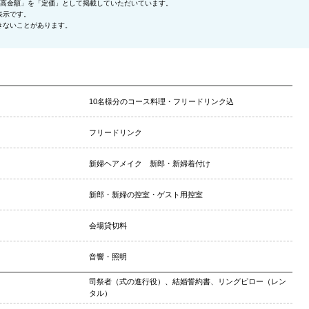
最高金額」を「定価」として掲載していただいています。
表示です。
きないことがあります。
10名様分のコース料理・フリードリンク込
フリードリンク
新婦ヘアメイク 新郎・新婦着付け
新郎・新婦の控室・ゲスト用控室
会場貸切料
音響・照明
司祭者（式の進行役）、結婚誓約書、リングピロー（レン
タル）