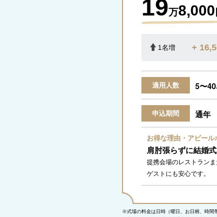
19
8,000
万
+ 16,
1名増
5〜4
適用人数
通年
申込期間
お得な理由・アピール
肩肘張らずに結婚式
提携会場のレストランま
ゲストにも安心です。
※式場の料金は日時（曜日、お日柄、時間