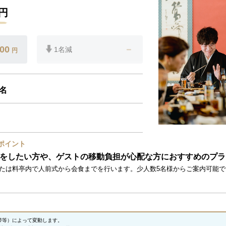
円
500
－
1名減
円
0名
ポイント
をしたい方や、ゲストの移動負担が心配な方におすすめのプラ
たは料亭内で人前式から会食までを行います。少人数5名様からご案内可能
帯等）によって変動します。