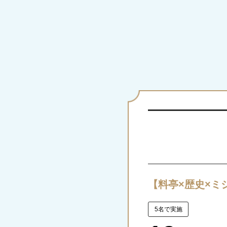
【料亭×歴史×ミ
5名で実施