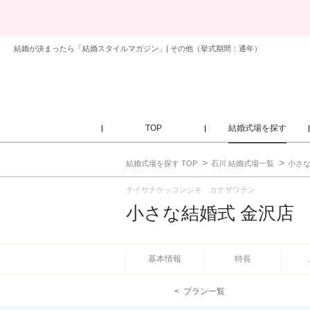
結婚が決まったら「結婚スタイルマガジン」| その他（挙式期間：通年）
TOP
結婚式場を探す
結婚式場を探す TOP
石川 結婚式場一覧
小さな
チイサナケッコンシキ カナザワテン
小さな結婚式 金沢店
基本情報
特長
プラン一覧