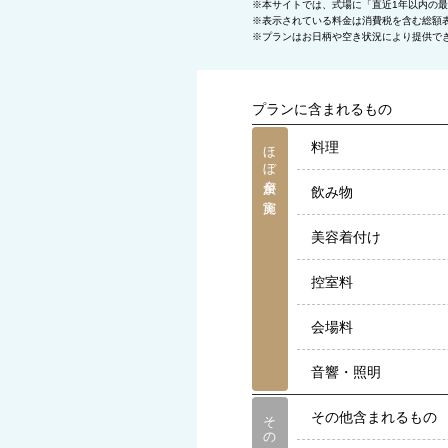
※本サイトでは、式場に「直近1年以内の
※表示されている料金は消費税を含む総額
※プランはお日柄や空き状況により提供で
プランに含まれるもの
ほぼ全員が実施
料理
飲み物
美容着付け
控室料
会場料
音響・照明
その他
その他含まれるもの