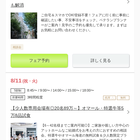
も解消
ご自宅＆スマホでOK!登録不要！フェアに行く前に事前に
確認したい事、不安事項をチェック。ベテランプランナ
ーがご案内！見学のご予約も優先して承ります。まずは
お気軽にお問い合わせください。
相談会
フェア予約
詳しく見る
8
/
11
(祝・火)
8:45〜 / 9:00〜 / 14:00〜 / 15:00〜 / 18:00〜
5部制
3時間程度
所要時間
残席 △
無料
【少人数専用会場有◎20名89万～】オマール・特選牛等5
万8品試食
【6～42名様までご案内可能◎】ご家族や親しい方中心の
アットホームなご結婚式をお考えの方におすすめの相談
会。特選牛やオマール海老の無料試食＆少人数限定プラ