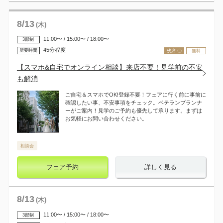
8
/
13
(木)
11:00〜 / 15:00〜 / 18:00〜
3部制
45分程度
所要時間
残席 〇
無料
【スマホ&自宅でオンライン相談】来店不要！見学前の不安
も解消
ご自宅＆スマホでOK!登録不要！フェアに行く前に事前に
確認したい事、不安事項をチェック。ベテランプランナ
ーがご案内！見学のご予約も優先して承ります。まずは
お気軽にお問い合わせください。
相談会
フェア予約
詳しく見る
8
/
13
(木)
11:00〜 / 15:00〜 / 18:00〜
3部制