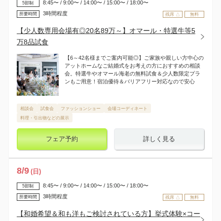
8:45〜 / 9:00〜 / 14:00〜 / 15:00〜 / 18:00〜
5部制
3時間程度
所要時間
残席 △
無料
【少人数専用会場有◎20名89万～】オマール・特選牛等5
万8品試食
【6～42名様までご案内可能◎】ご家族や親しい方中心の
アットホームなご結婚式をお考えの方におすすめの相談
会。特選牛やオマール海老の無料試食＆少人数限定プラ
ンもご用意！宿泊優待＆バリアフリー対応なので安心
相談会
試食会
ファッションショー
会場コーディネート
料理・引出物などの展示
フェア予約
詳しく見る
8
/
9
(日)
8:45〜 / 9:00〜 / 14:00〜 / 15:00〜 / 18:00〜
5部制
3時間程度
所要時間
残席 △
無料
【和婚希望＆和も洋もご検討されている方】挙式体験×コー