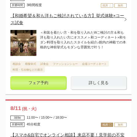
3時間程度
所要時間
残席 △
無料
【和婚希望＆和も洋もご検討されている方】挙式体験×コー
ス試食
＜和装を着たい方・和を取り入れたWご検討の方＆和も
洋も取り入れたい方にオススメ＞和コーディネート×和モ
ダン料理を取り入れたスタイルを紹介♪館内の神殿での本
格的な神前挙式もモダンな雰囲気で叶う！
相談会
模擬挙式
試食会
ファッションショー
会場コーディネート
料理・引出物などの展示
フェア予約
詳しく見る
8
/
11
(祝・火)
11:00〜 / 15:00〜 / 18:00〜
3部制
45分程度
所要時間
残席 〇
無料
【スマホ&自宅でオンライン相談】来店不要！見学前の不安