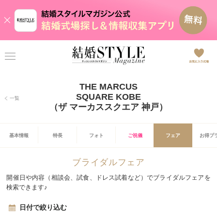
THE MARCUS
SQUARE KOBE
一覧
（ザ マーカススクエア 神戸）
基本情報
特長
フォト
ご祝儀
フェア
お得プ
ブライダルフェア
開催日や内容（相談会、試食、ドレス試着など）でブライダルフェアを
検索できます♪
日付で絞り込む