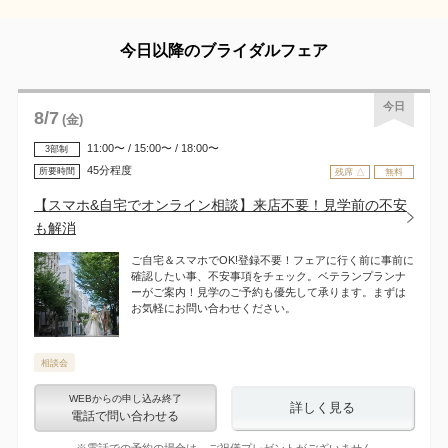
今日以降のブライダルフェア
今日
8
/
7
(金)
11:00〜 / 15:00〜 / 18:00〜
3部制
45分程度
所要時間
残席 △
無料
【スマホ&自宅でオンライン相談】来店不要！見学前の不安
も解消
ご自宅＆スマホでOK!登録不要！フェアに行く前に事前に
確認したい事、不安事項をチェック。ベテランプランナ
ーがご案内！見学のご予約も優先して承ります。まずは
お気軽にお問い合わせください。
相談会
WEBからの申し込み終了
詳しく見る
電話で問い合わせる