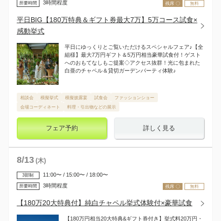
3時間程度
所要時間
残席 〇
無料
平日BIG【180万特典＆ギフト券最大7万】5万コース試食×
感動挙式
平日にゆっくりとご覧いただけるスペシャルフェア♪【全
組様】最大7万円ギフト＆5万円相当豪華試食付！ゲスト
へのおもてなしもご提案◇アクセス抜群！光に包まれた
白亜のチャペル＆貸切ガーデンパーティ体験♪
相談会
模擬挙式
模擬披露宴
試食会
ファッションショー
会場コーディネート
料理・引出物などの展示
フェア予約
詳しく見る
8
/
13
(木)
11:00〜 / 15:00〜 / 18:00〜
3部制
3時間程度
所要時間
残席 〇
無料
【180万20大特典付】純白チャペル挙式体験付×豪華試食
【180万円相当20大特典&ギフト券付き】挙式料20万円・