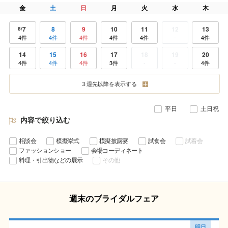
金
土
日
月
火
水
木
7
8
9
10
11
12
13
8
4件
4件
4件
4件
4件
-
4件
14
15
16
17
18
19
20
4件
4件
4件
3件
-
-
4件
21
22
23
24
25
26
27
３週先以降を表示する
4件
4件
4件
4件
-
-
4件
28
29
30
31
1
2
3
9
平日
土日祝
3件
4件
4件
4件
-
-
3件
内容で絞り込む
相談会
模擬挙式
模擬披露宴
試食会
試着会
ファッションショー
会場コーディネート
料理・引出物などの展示
その他
週末のブライダルフェア
明日