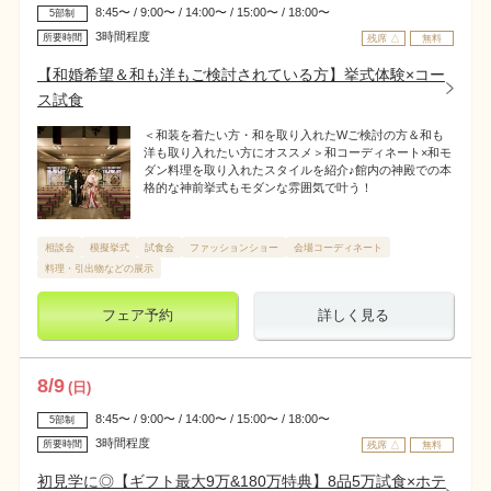
8:45〜 / 9:00〜 / 14:00〜 / 15:00〜 / 18:00〜
5部制
3時間程度
所要時間
残席 △
無料
【和婚希望＆和も洋もご検討されている方】挙式体験×コー
ス試食
＜和装を着たい方・和を取り入れたWご検討の方＆和も
洋も取り入れたい方にオススメ＞和コーディネート×和モ
ダン料理を取り入れたスタイルを紹介♪館内の神殿での本
格的な神前挙式もモダンな雰囲気で叶う！
相談会
模擬挙式
試食会
ファッションショー
会場コーディネート
料理・引出物などの展示
フェア予約
詳しく見る
8
/
9
(日)
8:45〜 / 9:00〜 / 14:00〜 / 15:00〜 / 18:00〜
5部制
3時間程度
所要時間
残席 △
無料
初見学に◎【ギフト最大9万&180万特典】8品5万試食×ホテ