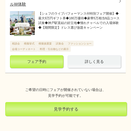
ルW体験
【シェフのライブパフォーマンス付特別フェア開催】◆
最大9万円ギフト券◆180万優待◆豪華5万相当8品コース
試食◆神戸駅直結の好立地◆憧れチャペルでの入場体験
◆【期間限定】ドレス選び放題キャンペーン
相談会
模擬挙式
模擬披露宴
試食会
ファッションショー
会場コーディネート
料理・引出物などの展示
フェア予約
詳しく見る
ご希望の日時にフェアが開催されていない場合は、
見学予約が可能です。
見学予約する