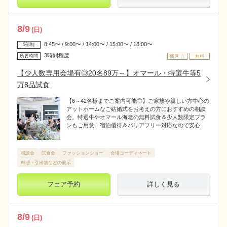
8
/
9
(日)
8:45〜 / 9:00〜 / 14:00〜 / 15:00〜 / 18:00〜
5部制
3時間程度
所要時間
残席 △
無料
【少人数専用会場有◎20名89万～】オマール・特選牛等5
万8品試食
【6～42名様までご案内可能◎】ご家族や親しい方中心の
アットホームなご結婚式をお考えの方におすすめの相談
会。特選牛やオマール海老の無料試食＆少人数限定プラ
ンもご用意！宿泊優待＆バリアフリー対応なので安心
相談会
試食会
ファッションショー
会場コーディネート
料理・引出物などの展示
フェア予約
詳しく見る
8
/
9
(日)