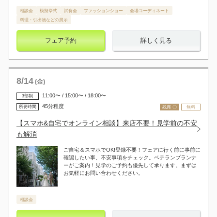
相談会
模擬挙式
試食会
ファッションショー
会場コーディネート
料理・引出物などの展示
フェア予約
詳しく見る
8
/
14
(金)
11:00〜 / 15:00〜 / 18:00〜
3部制
45分程度
所要時間
残席 〇
無料
【スマホ&自宅でオンライン相談】来店不要！見学前の不安
も解消
ご自宅＆スマホでOK!登録不要！フェアに行く前に事前に
確認したい事、不安事項をチェック。ベテランプランナ
ーがご案内！見学のご予約も優先して承ります。まずは
お気軽にお問い合わせください。
相談会