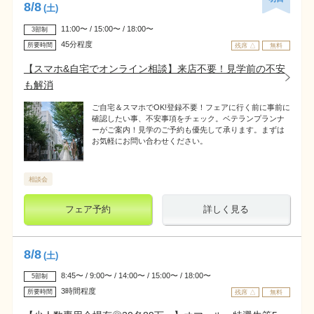
8
/
8
(土)
11:00〜 / 15:00〜 / 18:00〜
3部制
45分程度
所要時間
残席 △
無料
【スマホ&自宅でオンライン相談】来店不要！見学前の不安
も解消
ご自宅＆スマホでOK!登録不要！フェアに行く前に事前に
確認したい事、不安事項をチェック。ベテランプランナ
ーがご案内！見学のご予約も優先して承ります。まずは
お気軽にお問い合わせください。
相談会
フェア予約
詳しく見る
8
/
8
(土)
8:45〜 / 9:00〜 / 14:00〜 / 15:00〜 / 18:00〜
5部制
3時間程度
所要時間
残席 △
無料