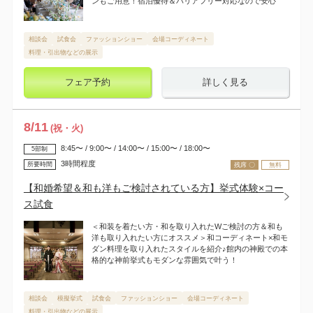
ンもご用意！宿泊優待＆バリアフリー対応なので安心
相談会
試食会
ファッションショー
会場コーディネート
料理・引出物などの展示
フェア予約
詳しく見る
8
/
11
(祝・火)
8:45〜 / 9:00〜 / 14:00〜 / 15:00〜 / 18:00〜
5部制
3時間程度
所要時間
残席 〇
無料
【和婚希望＆和も洋もご検討されている方】挙式体験×コー
ス試食
＜和装を着たい方・和を取り入れたWご検討の方＆和も
洋も取り入れたい方にオススメ＞和コーディネート×和モ
ダン料理を取り入れたスタイルを紹介♪館内の神殿での本
格的な神前挙式もモダンな雰囲気で叶う！
相談会
模擬挙式
試食会
ファッションショー
会場コーディネート
料理・引出物などの展示