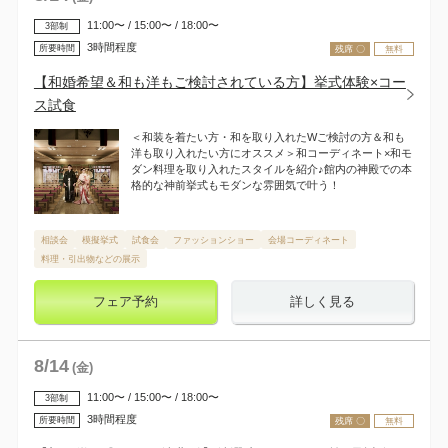
11:00〜 / 15:00〜 / 18:00〜
3部制
3時間程度
所要時間
残席 〇
無料
【和婚希望＆和も洋もご検討されている方】挙式体験×コー
ス試食
＜和装を着たい方・和を取り入れたWご検討の方＆和も
洋も取り入れたい方にオススメ＞和コーディネート×和モ
ダン料理を取り入れたスタイルを紹介♪館内の神殿での本
格的な神前挙式もモダンな雰囲気で叶う！
相談会
模擬挙式
試食会
ファッションショー
会場コーディネート
料理・引出物などの展示
フェア予約
詳しく見る
8
/
14
(金)
11:00〜 / 15:00〜 / 18:00〜
3部制
3時間程度
所要時間
残席 〇
無料