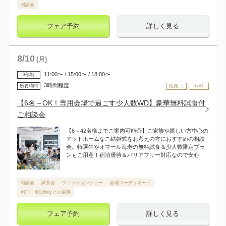
相談会
フェア予約
詳しく見る
8
/
10
(月)
11:00〜 / 15:00〜 / 18:00〜
3部制
3時間程度
所要時間
残席 △
無料
【6名～OK！専用会場で過ごす少人数WD】豪華無料試食付
ご相談会
【6～42名様までご案内可能◎】ご家族や親しい方中心の
アットホームなご結婚式をお考えの方におすすめの相談
会。特選牛やオマール海老の無料試食＆少人数限定プラ
ンもご用意！宿泊優待＆バリアフリー対応なので安心
相談会
試食会
ファッションショー
会場コーディネート
料理・引出物などの展示
フェア予約
詳しく見る