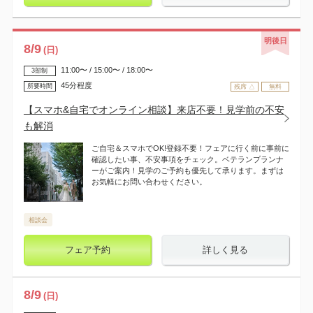
明後日
8
/
9
(日)
11:00〜 / 15:00〜 / 18:00〜
3部制
45分程度
所要時間
残席 △
無料
【スマホ&自宅でオンライン相談】来店不要！見学前の不安
も解消
ご自宅＆スマホでOK!登録不要！フェアに行く前に事前に
確認したい事、不安事項をチェック。ベテランプランナ
ーがご案内！見学のご予約も優先して承ります。まずは
お気軽にお問い合わせください。
相談会
フェア予約
詳しく見る
8
/
9
(日)