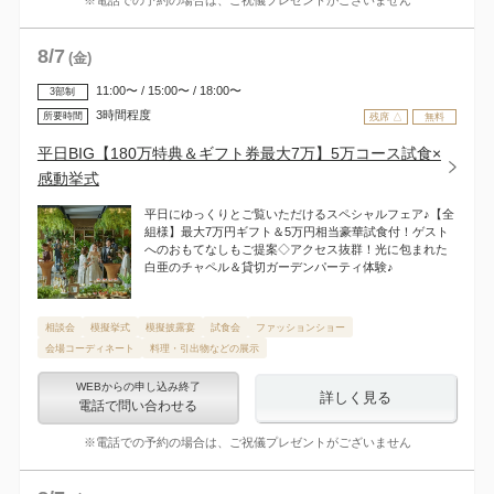
※電話での予約の場合は、ご祝儀プレゼントがございません
8
/
7
(金)
11:00〜 / 15:00〜 / 18:00〜
3部制
3時間程度
所要時間
残席 △
無料
平日BIG【180万特典＆ギフト券最大7万】5万コース試食×
感動挙式
平日にゆっくりとご覧いただけるスペシャルフェア♪【全
組様】最大7万円ギフト＆5万円相当豪華試食付！ゲスト
へのおもてなしもご提案◇アクセス抜群！光に包まれた
白亜のチャペル＆貸切ガーデンパーティ体験♪
相談会
模擬挙式
模擬披露宴
試食会
ファッションショー
会場コーディネート
料理・引出物などの展示
WEBからの申し込み終了
詳しく見る
電話で問い合わせる
※電話での予約の場合は、ご祝儀プレゼントがございません