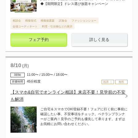
◆【期間限定】ドレス選び放題キャンペーン
相談会
模擬挙式
模擬披露宴
試食会
ファッションショー
会場コーディネート
料理・引出物などの展示
フェア予約
詳しく見る
8
/
10
(月)
11:00〜 / 15:00〜 / 18:00〜
3部制
45分程度
所要時間
残席 △
無料
【スマホ&自宅でオンライン相談】来店不要！見学前の不安
も解消
ご自宅＆スマホでOK!登録不要！フェアに行く前に事前に
確認したい事、不安事項をチェック。ベテランプランナ
ーがご案内！見学のご予約も優先して承ります。まずは
お気軽にお問い合わせください。