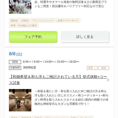
会。特選牛やオマール海老の無料試食＆少人数限定プラ
ンもご用意！宿泊優待＆バリアフリー対応なので安心
相談会
試食会
ファッションショー
会場コーディネート
料理・引出物などの展示
フェア予約
詳しく見る
8
/
8
(土)
8:45〜 / 9:00〜 / 14:00〜 / 15:00〜 / 18:00〜
5部制
3時間程度
所要時間
残席 △
無料
【和婚希望＆和も洋もご検討されている方】挙式体験×コー
ス試食
＜和装を着たい方・和を取り入れたWご検討の方＆和も
洋も取り入れたい方にオススメ＞和コーディネート×和モ
ダン料理を取り入れたスタイルを紹介♪館内の神殿での本
格的な神前挙式もモダンな雰囲気で叶う！