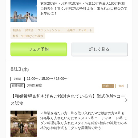
衣装20万円・お料理10万円・写真10万円最大180万円相
当特典付！賢くお得にWDを叶える！限られた日程なので
お早めに！
相談会
試食会
ファッションショー
会場コーディネート
料理・引出物などの展示
フェア予約
詳しく見る
8
/
13
(木)
11:00〜 / 15:00〜 / 18:00〜
3部制
3時間程度
所要時間
残席 〇
無料
【和婚希望＆和も洋もご検討されている方】挙式体験×コー
ス試食
＜和装を着たい方・和を取り入れたWご検討の方＆和も
洋も取り入れたい方にオススメ＞和コーディネート×和モ
ダン料理を取り入れたスタイルを紹介♪館内の神殿での本
格的な神前挙式もモダンな雰囲気で叶う！