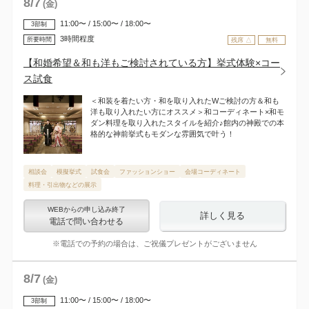
8
/
7
(金)
11:00〜 / 15:00〜 / 18:00〜
3部制
3時間程度
所要時間
残席 △
無料
【和婚希望＆和も洋もご検討されている方】挙式体験×コー
ス試食
＜和装を着たい方・和を取り入れたWご検討の方＆和も
洋も取り入れたい方にオススメ＞和コーディネート×和モ
ダン料理を取り入れたスタイルを紹介♪館内の神殿での本
格的な神前挙式もモダンな雰囲気で叶う！
相談会
模擬挙式
試食会
ファッションショー
会場コーディネート
料理・引出物などの展示
WEBからの申し込み終了
詳しく見る
電話で問い合わせる
※電話での予約の場合は、ご祝儀プレゼントがございません
8
/
7
(金)
11:00〜 / 15:00〜 / 18:00〜
3部制