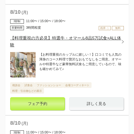
8
/
10
(月)
11:00〜 / 15:00〜 / 18:00〜
3部制
3時間程度
所要時間
残席 △
無料
【料理重視の方必見】特選牛・オマール8品5万試食×ALL体
験
【お料理重視のカップルに嬉しい！】口コミでも人気の
渾身のコース料理で贅沢なおもてなしをご用意。オマー
ルや特選牛など豪華無料試食もご用意しているので、味
も確かめてみて♪
相談会
試食会
ファッションショー
会場コーディネート
料理・引出物などの展示
フェア予約
詳しく見る
8
/
10
(月)
11:00〜 / 15:00〜 / 18:00〜
3部制