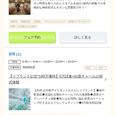
ダン料理を取り入れたスタイルを紹介♪館内の神殿での本
格的な神前挙式もモダンな雰囲気で叶う！
相談会
模擬挙式
試食会
ファッションショー
会場コーディネート
料理・引出物などの展示
フェア予約
詳しく見る
8
/
8
(土)
8:45〜 / 9:00〜 / 14:00〜 / 15:00〜 / 18:00〜
5部制
3時間程度
所要時間
残席 △
無料
【リブランド記念*180万優待】5万試食×白亜チャペルの挙
式体験
【25年12月神戸マリオットホテルにリブランド】◆神戸
駅直結◆光溢れる憧れチャペルでの入場体験◆貸切ガー
デンパーティ体験◆海と山を同時に臨む絶景ロケーショ
ンで叶えるおもてなしウェディング◆5万相当8品試食