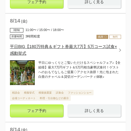
フェア予約
詳しく見る
8
/
14
(金)
11:00〜 / 15:00〜 / 18:00〜
3部制
3時間程度
所要時間
残席 〇
無料
平日BIG【180万特典＆ギフト券最大7万】5万コース試食×
感動挙式
平日にゆっくりとご覧いただけるスペシャルフェア♪【全
組様】最大7万円ギフト＆5万円相当豪華試食付！ゲスト
へのおもてなしもご提案◇アクセス抜群！光に包まれた
白亜のチャペル＆貸切ガーデンパーティ体験♪
相談会
模擬挙式
模擬披露宴
試食会
ファッションショー
会場コーディネート
料理・引出物などの展示
フェア予約
詳しく見る
8
/
14
(金)