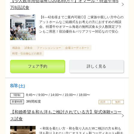
【少人数専用会場有◎20名89万～】オマール・特選牛等5
万8品試食
【6～42名様までご案内可能◎】ご家族や親しい方中心の
アットホームなご結婚式をお考えの方におすすめの相談
会。特選牛やオマール海老の無料試食＆少人数限定プラ
ンもご用意！宿泊優待＆バリアフリー対応なので安心
相談会
試食会
ファッションショー
会場コーディネート
料理・引出物などの展示
フェア予約
詳しく見る
8
/
8
(土)
8:45〜 / 9:00〜 / 14:00〜 / 15:00〜 / 18:00〜
5部制
3時間程度
所要時間
残席 △
無料
【和婚希望＆和も洋もご検討されている方】挙式体験×コー
ス試食
＜和装を着たい方・和を取り入れたWご検討の方＆和も
洋も取り入れたい方にオススメ＞和コーディネート×和モ