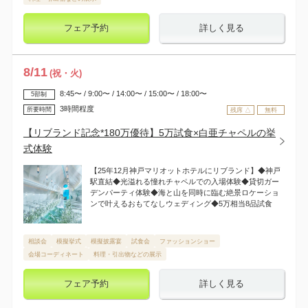
フェア予約
詳しく見る
8
/
11
(祝・火)
8:45〜 / 9:00〜 / 14:00〜 / 15:00〜 / 18:00〜
5部制
3時間程度
所要時間
残席 △
無料
【リブランド記念*180万優待】5万試食×白亜チャペルの挙
式体験
【25年12月神戸マリオットホテルにリブランド】◆神戸
駅直結◆光溢れる憧れチャペルでの入場体験◆貸切ガー
デンパーティ体験◆海と山を同時に臨む絶景ロケーショ
ンで叶えるおもてなしウェディング◆5万相当8品試食
相談会
模擬挙式
模擬披露宴
試食会
ファッションショー
会場コーディネート
料理・引出物などの展示
フェア予約
詳しく見る