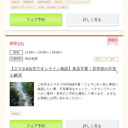
相談会
模擬挙式
模擬披露宴
試食会
ファッションショー
会場コーディネート
料理・引出物などの展示
フェア予約
詳しく見る
明後日
8
/
9
(日)
11:00〜 / 15:00〜 / 18:00〜
3部制
45分程度
所要時間
残席 △
無料
【スマホ&自宅でオンライン相談】来店不要！見学前の不安
も解消
ご自宅＆スマホでOK!登録不要！フェアに行く前に事前に
確認したい事、不安事項をチェック。ベテランプランナ
ーがご案内！見学のご予約も優先して承ります。まずは
お気軽にお問い合わせください。
相談会
フェア予約
詳しく見る