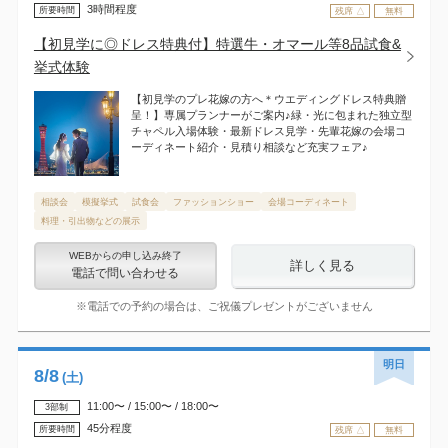
3時間程度
所要時間
残席 △
無料
【初見学に◎ドレス特典付】特選牛・オマール等8品試食&
挙式体験
【初見学のプレ花嫁の方へ＊ウエディングドレス特典贈
呈！】専属プランナーがご案内♪緑・光に包まれた独立型
チャペル入場体験・最新ドレス見学・先輩花嫁の会場コ
ーディネート紹介・見積り相談など充実フェア♪
相談会
模擬挙式
試食会
ファッションショー
会場コーディネート
料理・引出物などの展示
WEBからの申し込み終了
詳しく見る
電話で問い合わせる
※電話での予約の場合は、ご祝儀プレゼントがございません
明日
8
/
8
(土)
11:00〜 / 15:00〜 / 18:00〜
3部制
45分程度
所要時間
残席 △
無料