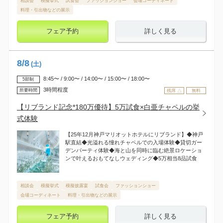
相談会
模擬挙式
試食会
ファッションショー
会場コーディネート
料理・引出物などの展示
フェア予約
詳しく見る
8
/
8
(土)
8:45〜 / 9:00〜 / 14:00〜 / 15:00〜 / 18:00〜
5部制
3時間程度
所要時間
残席 △
無料
【リブランド記念*180万優待】5万試食×白亜チャペルの挙
式体験
【25年12月神戸マリオットホテルにリブランド】◆神戸
駅直結◆光溢れる憧れチャペルでの入場体験◆貸切ガー
デンパーティ体験◆海と山を同時に臨む絶景ロケーショ
ンで叶えるおもてなしウェディング◆5万相当8品試食
相談会
模擬挙式
模擬披露宴
試食会
ファッションショー
会場コーディネート
料理・引出物などの展示
フェア予約
詳しく見る