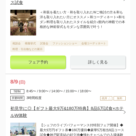
ス試食
＜和装を着たい方・和を取り入れたWご検討の方＆和も
洋も取り入れたい方にオススメ＞和コーディネート×和モ
ダン料理を取り入れたスタイルを紹介♪館内の神殿での本
格的な神前挙式もモダンな雰囲気で叶う！
相談会
模擬挙式
試食会
ファッションショー
会場コーディネート
料理・引出物などの展示
フェア予約
詳しく見る
8
/
9
(日)
8:45〜 / 9:00〜 / 14:00〜 / 15:00〜 / 18:00〜
5部制
3時間程度
所要時間
残席 △
無料
初見学に◎【ギフト最大9万&180万特典】8品5万試食×ホテ
ルW体験
【シェフのライブパフォーマンス付特別フェア開催】◆
最大9万円ギフト券◆180万優待◆豪華5万相当8品コース
試食◆神戸駅直結の好立地◆憧れチャペルでの入場体験