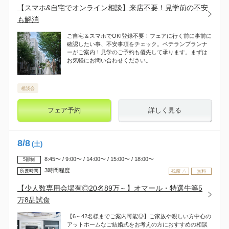
【スマホ&自宅でオンライン相談】来店不要！見学前の不安
も解消
ご自宅＆スマホでOK!登録不要！フェアに行く前に事前に
確認したい事、不安事項をチェック。ベテランプランナ
ーがご案内！見学のご予約も優先して承ります。まずは
お気軽にお問い合わせください。
相談会
フェア予約
詳しく見る
8
/
8
(土)
8:45〜 / 9:00〜 / 14:00〜 / 15:00〜 / 18:00〜
5部制
3時間程度
所要時間
残席 △
無料
【少人数専用会場有◎20名89万～】オマール・特選牛等5
万8品試食
【6～42名様までご案内可能◎】ご家族や親しい方中心の
アットホームなご結婚式をお考えの方におすすめの相談