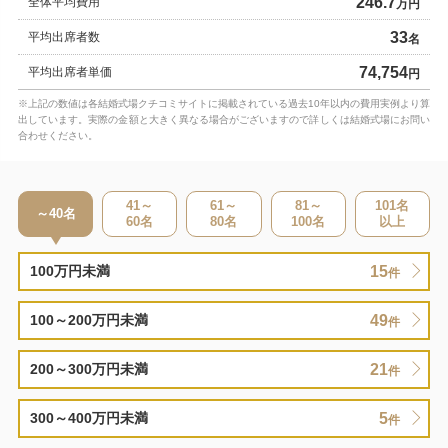
246.7
全体平均費用
万円
33
平均出席者数
名
74,754
平均出席者単価
円
※上記の数値は各結婚式場クチコミサイトに掲載されている過去10年以内の費用実例より算
出しています。実際の金額と大きく異なる場合がございますので詳しくは結婚式場にお問い
合わせください。
41～
61～
81～
101
名
～40
名
60
名
80
名
100
名
以上
15
100万円未満
件
49
100～200万円未満
件
21
200～300万円未満
件
5
300～400万円未満
件