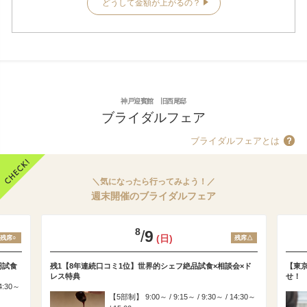
どうして金額が上がるの？
神戸迎賓館 旧西尾邸
ブライダルフェア
ブライダルフェアとは
＼気になったら行ってみよう！／
週末開催のブライダルフェア
8
/
9
(日)
残席○
残席△
円試食
残1【8年連続口コミ1位】世界的シェフ絶品試食×相談会×ド
【東
レス特典
せ！
14:30～
5部制
9:00～ / 9:15～ / 9:30～ / 14:30～