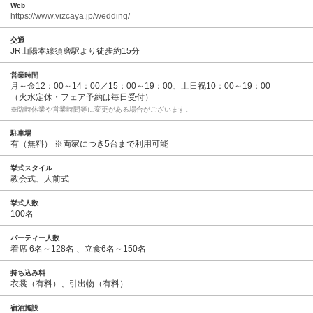
Web
https://www.vizcaya.jp/wedding/
交通
JR山陽本線須磨駅より徒歩約15分
営業時間
月～金12：00～14：00／15：00～19：00、土日祝10：00～19：00
（火水定休・フェア予約は毎日受付）
※臨時休業や営業時間等に変更がある場合がございます。
駐車場
有（無料） ※両家につき5台まで利用可能
挙式スタイル
教会式、人前式
挙式人数
100名
パーティー人数
着席 6名～128名 、立食6名～150名
持ち込み料
衣裳（有料）、引出物（有料）
宿泊施設