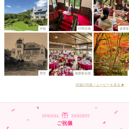
外観
付帯設備
披露宴
歴史
披露宴会場
式場の写真／ムービーを見る ▶︎
ご祝儀