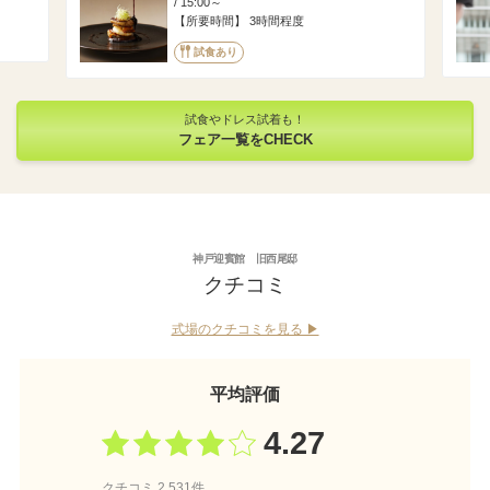
/ 15:00～
所要時間
3時間程度
試食あり
試食やドレス試着も！
フェア一覧をCHECK
神戸迎賓館 旧西尾邸
クチコミ
式場のクチコミを見る ▶︎
平均評価
4.27
クチコミ 2,531件