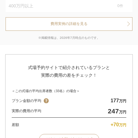
400万円以上
0
件
費用実例の詳細を見る
※掲載情報は、2026年7月時点のものです。
式場予約サイトで紹介されているプランと
実際の費用の差をチェック！
＜この式場の平均出席者数（33名）の場合＞
177
プラン金額の平均
万円
247
実際の費用の平均
万円
+70
差額
万円