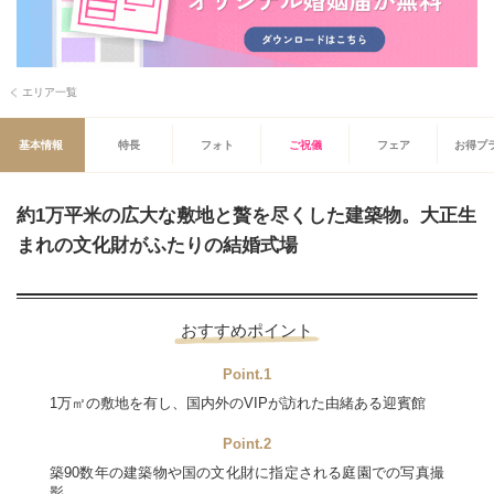
エリア一覧
基本情報
特長
フォト
ご祝儀
フェア
お得プ
約1万平米の広大な敷地と贅を尽くした建築物。大正生
まれの文化財がふたりの結婚式場
おすすめポイント
Point.1
1万㎡の敷地を有し、国内外のVIPが訪れた由緒ある迎賓館
Point.2
築90数年の建築物や国の文化財に指定される庭園での写真撮
影