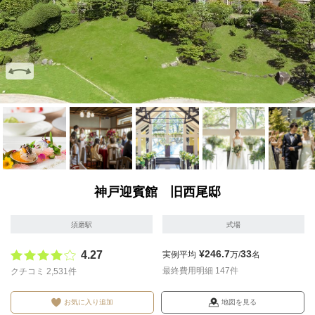
画像を拡大
画像を拡大
画像を拡大
画像を拡大
画像を拡
神戸迎賓館 旧西尾邸
須磨駅
式場
¥246.7
33
4.27
実例平均
万/
名
最終費用明細 147件
クチコミ 2,531件
お気に入り追加
地図を見る