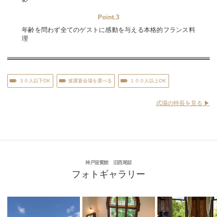
Point.3
年齢を問わず全てのゲストに感動を与える本格的フランス料
理
３０人以下OK
披露宴会場を選べる
１００人以上OK
式場の特長を見る ▶︎
神戸迎賓館 旧西尾邸
フォトギャラリー