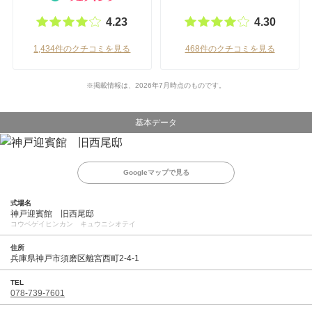
4.23
4.30
1,434件のクチコミを見る
468件のクチコミを見る
※掲載情報は、2026年7月時点のものです。
基本データ
Googleマップで見る
式場名
神戸迎賓館 旧西尾邸
コウベゲイヒンカン キュウニシオテイ
住所
兵庫県神戸市須磨区離宮西町2-4-1
TEL
078-739-7601