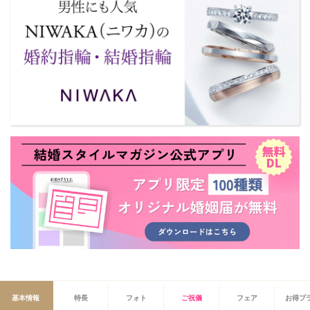
基本情報
特長
フォト
ご祝儀
フェア
お得プ