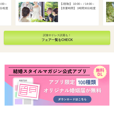
4:00～
2部制
10:00～ / 14:00～
0分程度
所要時間
1時間30分程度
試食やドレス試着も！
フェア一覧をCHECK