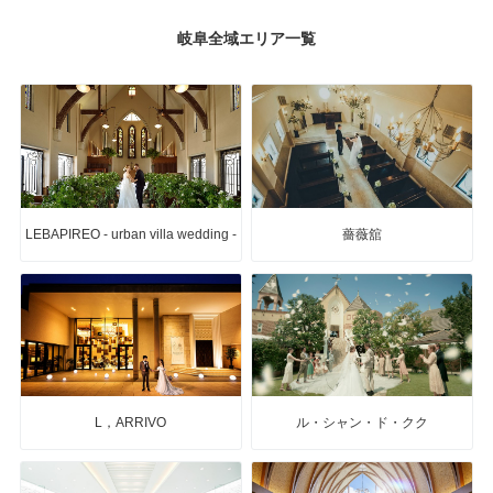
岐阜全域エリア一覧
LEBAPIREO - urban villa wedding -
薔薇舘
L，ARRIVO
ル・シャン・ド・クク