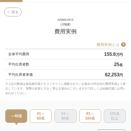
戻る
KAWACHIYA
（川地家）
費用実例
費用実例とは
155.6
全体平均費用
万円
25
平均出席者数
名
62,253
平均出席者単価
円
※上記の数値は各結婚式場クチコミサイトに掲載されている過去10年以内の費用実例より算
出しています。実際の金額と大きく異なる場合がございますので詳しくは結婚式場にお問い
合わせください。
41～
61～
81～
101
名
～40
名
60
名
80
名
100
名
以上