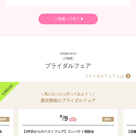
ご祝儀って何？
KAWACHIYA
（川地家）
ブライダルフェア
ブライダルフェアとは
＼気になったら行ってみよう！／
週末開催のブライダルフェア
8
/
9
(日)
残席○
残席○
会
【3件目からのベストフェア】コンパクト相談会
【花嫁