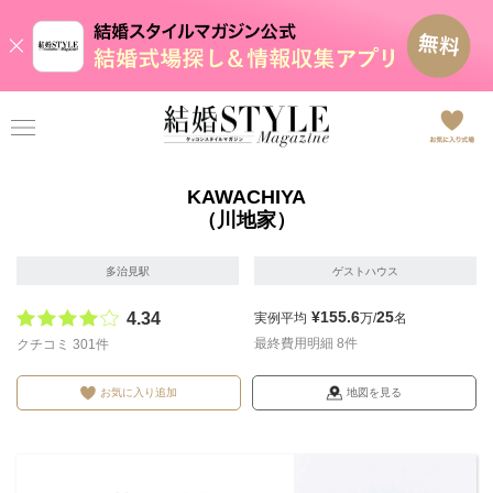
KAWACHIYA
（川地家）
多治見駅
ゲストハウス
¥155.6
25
4.34
実例平均
万/
名
最終費用明細 8件
クチコミ 301件
お気に入り追加
地図を見る