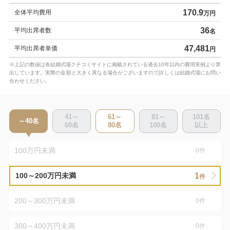
170.9
全体平均費用
万円
36
平均出席者数
名
47,481
平均出席者単価
円
※上記の数値は各結婚式場クチコミサイトに掲載されている過去10年以内の費用実例より算
出しています。実際の金額と大きく異なる場合がございますので詳しくは結婚式場にお問い
合わせください。
41～
61～
81～
101
名
～40
名
60
名
80
名
100
名
以上
100万円未満
0
件
1
100～200万円未満
件
200～300万円未満
0
件
300～400万円未満
0
件