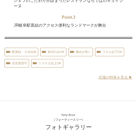
シェフのこだわりが詰まったレストランならではのキュイジ
ーヌ
Point.3
JR岐阜駅直結のアクセス便利なランドマークが舞台
駅直結・５分以内
挙式のみOK
眺めが良い
３０人以下OK
完全貸切可
１００人以上OK
式場の特長を見る ▶︎
forty three
（フォーティースリー）
フォトギャラリー