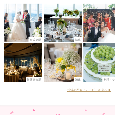
挙式会場
演出
披露宴会場
演出
料理・ケ
式場の写真／ムービーを見る ▶︎