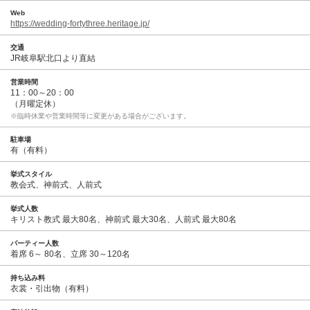
Web
https://wedding-fortythree.heritage.jp/
交通
JR岐阜駅北口より直結
営業時間
11：00～20：00
（月曜定休）
※臨時休業や営業時間等に変更がある場合がございます。
駐車場
有（有料）
挙式スタイル
教会式、神前式、人前式
挙式人数
キリスト教式 最大80名、神前式 最大30名、人前式 最大80名
パーティー人数
着席 6～ 80名、立席 30～120名
持ち込み料
衣裳・引出物（有料）