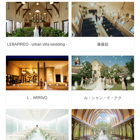
LEBAPIREO - urban villa wedding -
薔薇舘
L，ARRIVO
ル・シャン・ド・クク