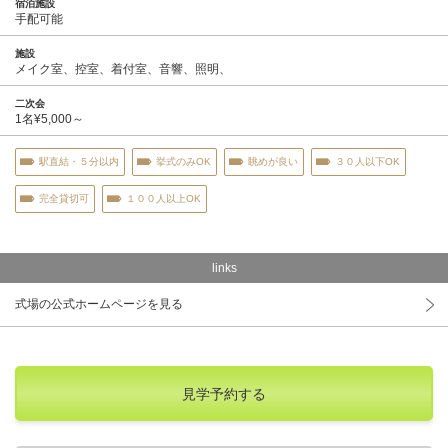
宿泊施設
手配可能
施設
メイク室、控室、着付室、音響、照明、
二次会
1名¥5,000～
駅直結・５分以内
挙式のみOK
眺めが良い
３０人以下OK
完全貸切可
１００人以上OK
links
式場の公式ホームページを見る
見学予約する