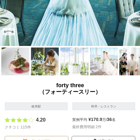
画像を拡大
画像を拡大
画像を拡大
画像を拡大
画像を拡
forty three
（フォーティースリー）
岐阜駅
料亭・レストラン
¥170.9
36
4.20
実例平均
万/
名
最終費用明細 2件
クチコミ 115件