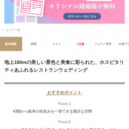
エリア一覧
基本情報
特長
フォト
ご祝儀
フェア／見学
お得プ
地上160mの美しい景色と美食に彩られた、ホスピタリ
ティあふれるレストランウェディング
おすすめポイント
Point.1
43階から岐阜の街並みを一望できる贅沢な空間
Point.2