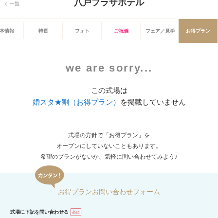
八戸プラザホテル
一覧
本情報
特長
フォト
ご祝儀
フェア／見学
お得プラン
we are sorry...
この式場は
婚スタ★割（お得プラン）
を掲載していません
式場の方針で「お得プラン」を
オープンにしていないこともあります。
希望のプランがないか、気軽に問い合わせてみよう♪
お得プランお問い合わせフォーム
式場に下記を問い合わせる
必須