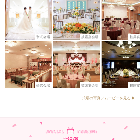
挙式会場
披露宴会場
披露宴
挙式会場
披露宴会場
披露宴
式場の写真／ムービーを見る ▶︎
ご祝儀