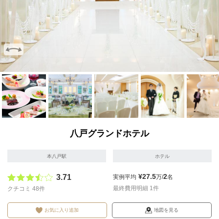
画像を拡大
画像を拡大
画像を拡大
画像を拡大
画像を拡
八戸グランドホテル
本八戸駅
ホテル
¥27.5
2
3.71
実例平均
万/
名
最終費用明細 1件
クチコミ 48件
お気に入り追加
地図を見る