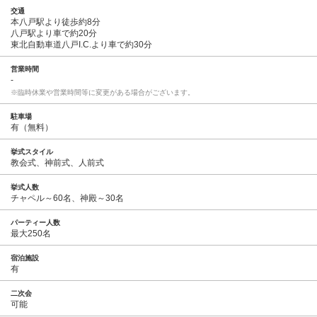
交通
本八戸駅より徒歩約8分
八戸駅より車で約20分
東北自動車道八戸I.C.より車で約30分
営業時間
-
※臨時休業や営業時間等に変更がある場合がございます。
駐車場
有（無料）
挙式スタイル
教会式、神前式、人前式
挙式人数
チャペル～60名、神殿～30名
パーティー人数
最大250名
宿泊施設
有
二次会
可能