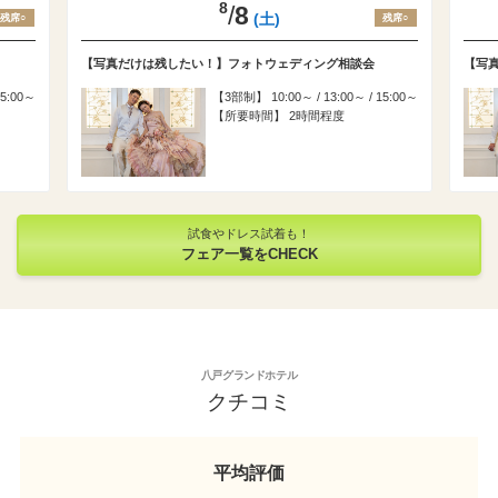
8
/
8
(土)
残席○
残席○
【写真だけは残したい！】フォトウェディング相談会
【写
15:00～
3部制
10:00～ / 13:00～ / 15:00～
所要時間
2時間程度
試食やドレス試着も！
フェア一覧をCHECK
八戸グランドホテル
クチコミ
平均評価