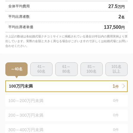
27.5
全体平均費用
万円
2
平均出席者数
名
137,500
平均出席者単価
円
※上記の数値は各結婚式場クチコミサイトに掲載されている過去10年以内の費用実例より算
出しています。実際の金額と大きく異なる場合がございますので詳しくは結婚式場にお問い
合わせください。
41～
61～
81～
101
名
～40
名
60
名
80
名
100
名
以上
1
100万円未満
件
100～200万円未満
0
件
200～300万円未満
0
件
300～400万円未満
0
件