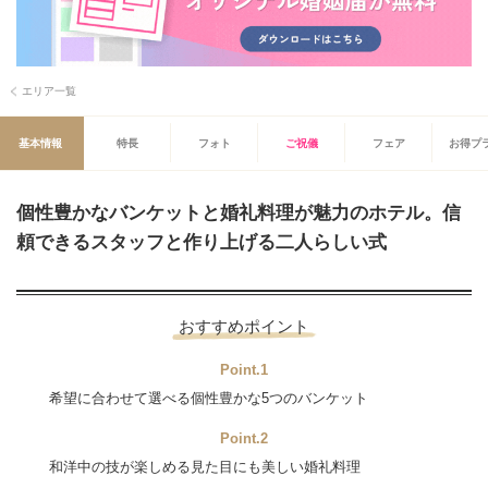
エリア一覧
基本情報
特長
フォト
ご祝儀
フェア
お得プ
個性豊かなバンケットと婚礼料理が魅力のホテル。信
頼できるスタッフと作り上げる二人らしい式
おすすめポイント
Point.1
希望に合わせて選べる個性豊かな5つのバンケット
Point.2
和洋中の技が楽しめる見た目にも美しい婚礼料理