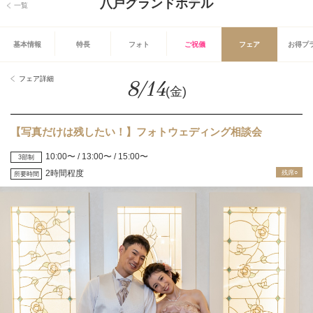
八戸グランドホテル
一覧
基本情報
特長
フォト
ご祝儀
フェア
お得プ
フェア詳細
8/14
(金)
【写真だけは残したい！】フォトウェディング相談会
10:00〜 / 13:00〜 / 15:00〜
3部制
2時間程度
残席○
所要時間