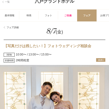
八戸グランドホテル
一覧
基本情報
特長
フォト
ご祝儀
フェア
お得プ
フェア詳細
8/7
(金)
【写真だけは残したい！】フォトウェディング相談会
10:00〜 / 13:00〜 / 15:00〜
3部制
2時間程度
残席○
所要時間