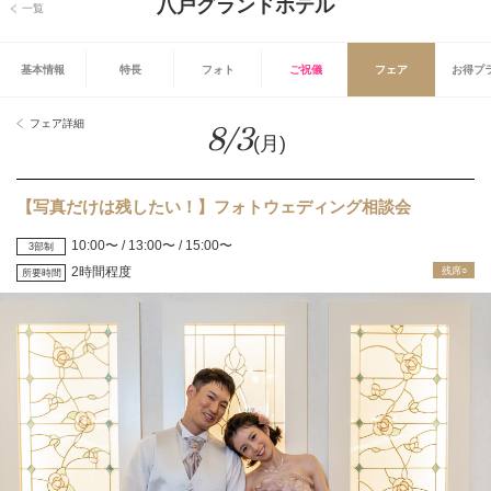
八戸グランドホテル
一覧
基本情報
特長
フォト
ご祝儀
フェア
お得プ
フェア詳細
8/3
(月)
【写真だけは残したい！】フォトウェディング相談会
10:00〜 / 13:00〜 / 15:00〜
3部制
2時間程度
残席○
所要時間