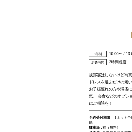
10:00〜 / 13
3部制
2時間程度
所要時間
披露宴はしないけど写真
ドレスを選ぶだけの短
お子様連れの方や帰省
気。 会食などのオプシ
はご相談を！
予約受付期限
【ネット予
能
駐車場
有（無料）