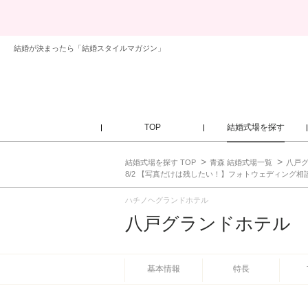
結婚が決まったら「結婚スタイルマガジン」
TOP
結婚式場を探す
結婚式場を探す TOP
青森 結婚式場一覧
八戸
8/2 【写真だけは残したい！】フォトウェディング相
ハチノヘグランドホテル
八戸グランドホテル
基本情報
特長