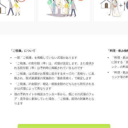
「ご祝儀」について
「料理・飲み物
一部「ご祝儀」を掲載していない式場があります
「料理・飲
に対する「
「ご祝儀」の割引額（率）は、式場が設定します。また提供さ
ンク」の料
れる割引額（率）は予約時に掲載されているものです
「料理・飲
「ご祝儀」は式場がお客様に提示するすべての「見積り」に反
リンク等の
映され、挙式披露宴の実施前の「最終見積り」で確定します
「ご祝儀」の金額が、税込・税抜金額のどちらから割引される
かは式場によって異なります
他の予約サイトや相談カウンター等から、既にその式場のフェ
ア・見学会に参加していた場合、「ご祝儀」提供の対象外とな
ります