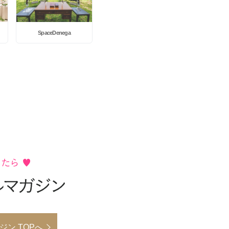
SpaceDenega
ン TOPへ