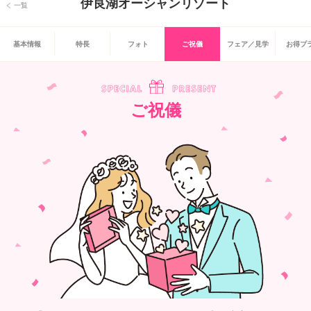
伊良湖オーシャンリゾート
一覧
基本情報
特長
フォト
ご祝儀
フェア／見学
お得プ
ご祝儀