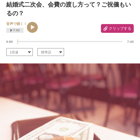
結婚式二次会、会費の渡し方って？ご祝儀もい
るの？
音声で聴く！
クリップする
7:43
0:00
7:43