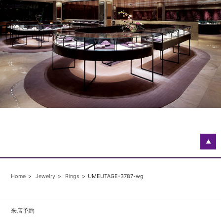
▲
Home
Jewelry
Rings
UMEUTAGE-3787-wg
来店予約