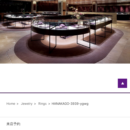
▲
Home
Jewelry
Rings
HANAKAGO-3939-ygwg
来店予約