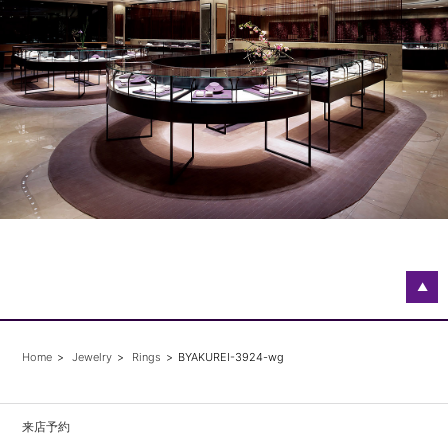
▲
Home
Jewelry
Rings
BYAKUREI-3924-wg
来店予約