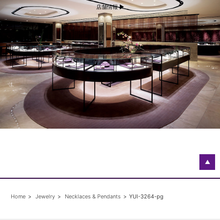
店舗情報 ▶
▲
Home
Jewelry
Necklaces & Pendants
YUI-3264-pg