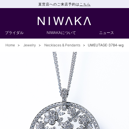
直営店へのご来店予約は
こちら
ブライダル
NIWAKAについて
ニュース
Home
Jewelry
Necklaces & Pendants
UMEUTAGE-3784-wg