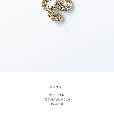
ペンダント
#3135YGD
750YG/Yellow Gold
Diamond