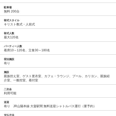
駐車場
無料 200台
挙式スタイル
キリスト教式・人前式
挙式人数
最大120名
パーティー人数
着席10～120名、立食30～180名
宿泊施設
有り
施設
親族控え室、ゲスト更衣室、カフェ・ラウンジ、プール、カリヨン、親族紹
介室、一般控室、着付室
二次会
利用可能
送迎
有り JR山陽本線 大畠駅間 無料送迎シャトルバス運行（要予約）
支払方法