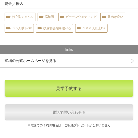
現金／振込
独立型チャペル
宿泊可
ガーデンウェディング
眺めが良い
３０人以下OK
披露宴会場を選べる
１００人以上OK
links
式場の公式ホームページを見る
見学予約する
電話で問い合わせる
※電話での予約の場合は、ご祝儀プレゼントがございません