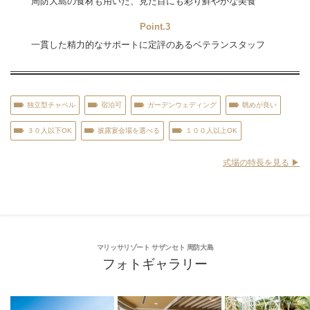
周防大島の食材も用いた、見た目にも彩り鮮やかな美食
Point.3
一貫した精力的なサポートに定評のあるベテランスタッフ
独立型チャペル
宿泊可
ガーデンウェディング
眺めが良い
３０人以下OK
披露宴会場を選べる
１００人以上OK
式場の特長を見る ▶︎
マリッサリゾート サザンセト 周防大島
フォトギャラリー