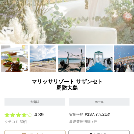
画像を拡大
画像を拡大
画像を拡大
画像を拡大
画像を拡
マリッサリゾート サザンセト
周防大島
大畠駅
ホテル
¥137.7
21
4.39
実例平均
万/
名
最終費用明細 7件
クチコミ 30件