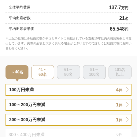
137.7
全体平均費用
万円
21
平均出席者数
名
65,548
平均出席者単価
円
※上記の数値は各結婚式場クチコミサイトに掲載されている過去10年以内の費用実例より算
出しています。実際の金額と大きく異なる場合がございますので詳しくは結婚式場にお問い
合わせください。
41～
61～
81～
101
名
～40
名
60
名
80
名
100
名
以上
4
100万円未満
件
1
100～200万円未満
件
1
200～300万円未満
件
300～400万円未満
0
件