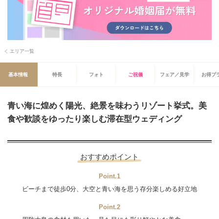
エリア一覧
基本情報
特長
フォト
ご祝儀
フェア／見学
お得プ
青い海に煌めく陽光、絶景を味わうリゾート挙式。美
食や歓談をゆったり楽しむ滞在型ウェディング
おすすめポイント
Point.1
ビーチまで徒歩0分、大空と青い海を思う存分楽しめる好立地
Point.2