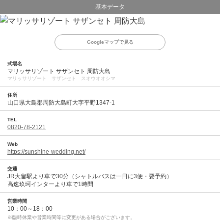
基本データ
Googleマップで見る
式場名
マリッサリゾート サザンセト 周防大島
マリッサリゾート サザンセト スオウオオシマ
住所
山口県大島郡周防大島町大字平野1347-1
TEL
0820-78-2121
Web
https://sunshine-wedding.net/
交通
JR大畠駅より車で30分（シャトルバスは一日に3便・要予約）
高速玖珂インターより車で1時間
営業時間
10：00～18：00
※臨時休業や営業時間等に変更がある場合がございます。