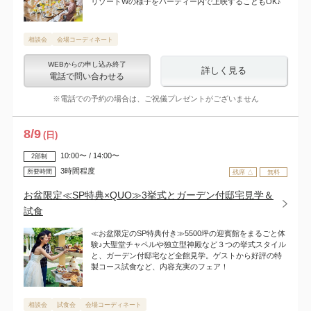
リゾートWの様子をパーティー内で上映することもOK♪
相談会
会場コーディネート
WEBからの申し込み終了
詳しく見る
電話で問い合わせる
※電話での予約の場合は、ご祝儀プレゼントがございません
8
/
9
(日)
10:00〜 / 14:00〜
2部制
3時間程度
所要時間
残席 △
無料
お盆限定≪SP特典×QUO≫3挙式とガーデン付邸宅見学＆
試食
≪お盆限定のSP特典付き≫5500坪の迎賓館をまるごと体
験♪大聖堂チャペルや独立型神殿など３つの挙式スタイル
と、ガーデン付邸宅など全館見学。ゲストから好評の特
製コース試食など、内容充実のフェア！
相談会
試食会
会場コーディネート