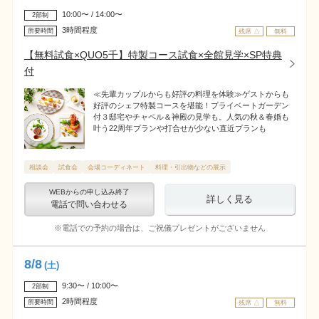
10:00〜 / 14:00〜
2部制
3時間程度
所要時間
残席 △
無料
【無料試食×QUO5千】特製コース試食×全館見学×SP特典
付
≪先輩カップルからも好評の料理を体験≫ゲストからも
好評のシェフ特製コースを堪能！プライベートガーデン
付３邸宅やチャペル＆神殿の見学も。人気の秋＆春婚も
叶う22周年プランや打合せが少ない直近プランも
相談会
試食会
会場コーディネート
料理・引出物などの展示
WEBからの申し込み終了
詳しく見る
電話で問い合わせる
※電話での予約の場合は、ご祝儀プレゼントがございません
8
/
8
(土)
9:30〜 / 10:00〜
2部制
2時間程度
所要時間
残席 △
無料