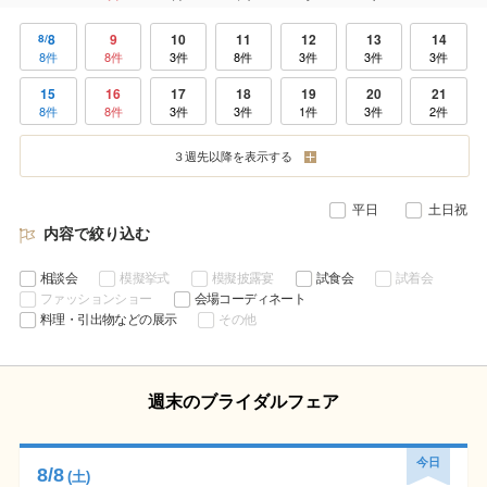
8
9
10
11
12
13
14
8
8件
8件
3件
8件
3件
3件
3件
15
16
17
18
19
20
21
8件
8件
3件
3件
1件
3件
2件
22
23
24
25
26
27
28
３週先以降を表示する
7件
6件
3件
3件
2件
3件
3件
29
30
31
1
2
3
4
9
平日
土日祝
7件
7件
3件
3件
2件
3件
3件
内容で絞り込む
相談会
模擬挙式
模擬披露宴
試食会
試着会
ファッションショー
会場コーディネート
料理・引出物などの展示
その他
週末のブライダルフェア
今日
8
/
8
(土)