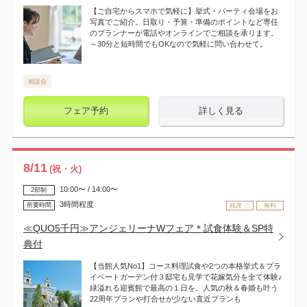
【ご自宅からスマホで気軽に】挙式・パーティ会場をお
写真でご紹介。日取り・予算・準備のポイントなど専任
のプランナーが電話やオンラインでご相談を承ります。
～30分と短時間でもOKなので気軽に問い合わせて。
相談会
フェア予約
詳しく見る
8
/
11
(祝・火)
10:00〜 / 14:00〜
2部制
3時間程度
所要時間
残席 △
無料
≪QUO5千円≫アンジェリーナWフェア＊試食体験＆SP特
典付
【当館人気No1】コース料理試食や2つの本格挙式＆プラ
イベートガーデン付３邸宅も見学で花嫁気分を全て体験♪
緑溢れる迎賓館で最高の１日を。人気の秋＆春婚も叶う
22周年プランや打合せが少ない直近プランも