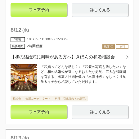
フェア予約
詳しく見る
8
/
12
(水)
10:30〜 / 13:00〜 / 15:00〜
3部制
2時間程度
所要時間
残席 〇
無料
【和の結婚式に興味がある方へ】きほんの和婚相談会
「和婚ってどんな感じ？」「和装の写真も残したい」な
ど、和の結婚式が気になるおふたり必見。広大な和庭園
を有する、出雲大社御神像の『出雲神殿』をじっくり見
学＆イチから相談していただけます。
相談会
会場コーディネート
料理・引出物などの展示
フェア予約
詳しく見る
8
/
13
(木)