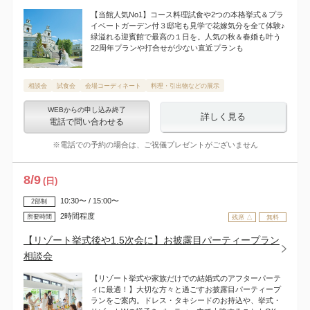
【当館人気No1】コース料理試食や2つの本格挙式＆プラ
イベートガーデン付３邸宅も見学で花嫁気分を全て体験♪
緑溢れる迎賓館で最高の１日を。人気の秋＆春婚も叶う
22周年プランや打合せが少ない直近プランも
相談会
試食会
会場コーディネート
料理・引出物などの展示
WEBからの申し込み終了
詳しく見る
電話で問い合わせる
※電話での予約の場合は、ご祝儀プレゼントがございません
8
/
9
(日)
10:30〜 / 15:00〜
2部制
2時間程度
所要時間
残席 △
無料
【リゾート挙式後や1.5次会に】お披露目パーティープラン
相談会
【リゾート挙式や家族だけでの結婚式のアフターパーテ
ィに最適！】大切な方々と過ごすお披露目パーティープ
ランをご案内。ドレス・タキシードのお持込や、挙式・