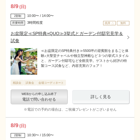
8
/
9
(日)
10:00〜 / 14:00〜
2部制
3時間程度
所要時間
残席 △
無料
お盆限定≪SP特典×QUO≫3挙式とガーデン付邸宅見学＆
試食
≪お盆限定のSP特典付き≫5500坪の迎賓館をまるごと体
験♪大聖堂チャペルや独立型神殿など３つの挙式スタイル
と、ガーデン付邸宅など全館見学。ゲストから好評の特
製コース試食など、内容充実のフェア！
相談会
試食会
会場コーディネート
WEBからの申し込み終了
詳しく見る
電話で問い合わせる
※電話での予約の場合は、ご祝儀プレゼントがございません
8
/
9
(日)
10:30〜 / 15:00〜
2部制