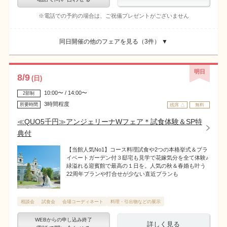
※電話での予約の場合は、ご祝儀プレゼントがございません
同日開催の他のフェアを見る（
3
件） ▼
明日
8
/
9
(日)
10:00〜 / 14:00〜
2部制
3時間程度
所要時間
残席 △
無料
≪QUO5千円≫アンジェリーナWフェア＊試食体験＆SP特
典付
【当館人気No1】コース料理試食や2つの本格挙式＆プラ
イベートガーデン付３邸宅も見学で花嫁気分を全て体験♪
緑溢れる迎賓館で最高の１日を。人気の秋＆春婚も叶う
22周年プランや打合せが少ない直近プランも
相談会
試食会
会場コーディネート
料理・引出物などの展示
WEBからの申し込み終了
詳しく見る