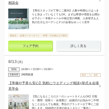
相談会
【専任スタッフが丁寧にご案内】人数や時期などはっき
りと決まっていなくてもOK。まずは希望や理想をお聞か
せ下さい！本格チャペルや独立型の神殿、人前挙式も人
気の広大なガーデンと3つの会場をゆっくり見学
相談会
会場コーディネート
料理・引出物などの展示
フェア予約
詳しく見る
8
/
13
(木)
10:00〜 / 13:00〜 / 15:00〜
3部制
2時間程度
所要時間
残席 △
無料
【準備や予算も安心】気軽にウエディング相談×挙式＆会場
見学会
【気になるところだけ！のショートタイムもOK】日取
り・費用・段取り・会場選び…結婚式のお悩みやご不明
なことはなんでも相談。専任のプランナーが丁寧にご説
明します。5500坪の天使の街をくまなくご案内！