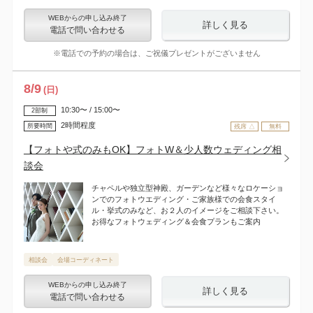
WEBからの申し込み終了
詳しく見る
電話で問い合わせる
※電話での予約の場合は、ご祝儀プレゼントがございません
8
/
9
(日)
10:30〜 / 15:00〜
2部制
2時間程度
所要時間
残席 △
無料
【フォトや式のみもOK】フォトW＆少人数ウェディング相
談会
チャペルや独立型神殿、ガーデンなど様々なロケーショ
ンでのフォトウエディング・ご家族様での会食スタイ
ル・挙式のみなど、お２人のイメージをご相談下さい。
お得なフォトウェディング＆会食プランもご案内
相談会
会場コーディネート
WEBからの申し込み終了
詳しく見る
電話で問い合わせる