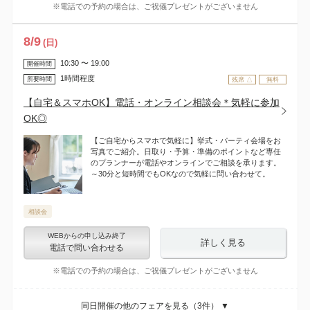
※電話での予約の場合は、ご祝儀プレゼントがございません
8
/
9
(日)
10:30 〜 19:00
開催時間
1時間程度
所要時間
残席 △
無料
【自宅＆スマホOK】電話・オンライン相談会＊気軽に参加
OK◎
【ご自宅からスマホで気軽に】挙式・パーティ会場をお
写真でご紹介。日取り・予算・準備のポイントなど専任
のプランナーが電話やオンラインでご相談を承ります。
～30分と短時間でもOKなので気軽に問い合わせて。
相談会
WEBからの申し込み終了
詳しく見る
電話で問い合わせる
※電話での予約の場合は、ご祝儀プレゼントがございません
同日開催の他のフェアを見る（
3
件） ▼