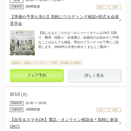
3部制
2時間程度
所要時間
残席 △
無料
【準備や予算も安心】気軽にウエディング相談×挙式＆会場
見学会
【気になるところだけ！のショートタイムもOK】日取
り・費用・段取り・会場選び…結婚式のお悩みやご不明
なことはなんでも相談。専任のプランナーが丁寧にご説
明します。5500坪の天使の街をくまなくご案内！
相談会
会場コーディネート
料理・引出物などの展示
フェア予約
詳しく見る
8
/
10
(月)
10:30 〜 19:00
開催時間
1時間程度
所要時間
残席 △
無料
【自宅＆スマホOK】電話・オンライン相談会＊気軽に参加
OK◎