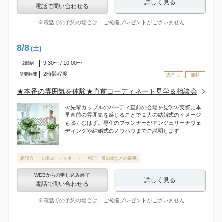
詳しく見る
電話で問い合わせる
※電話での予約の場合は、ご祝儀プレゼントがございません
8
/
8
(土)
9:30〜 / 10:00〜
2部制
2時間程度
所要時間
残席 △
無料
★本番の雰囲気を体験★直前コーディネート見学＆相談会
≪先輩カップルのパーティ直前の会場を見学≫実際に本
番直前の雰囲気を感じることで２人の結婚式のイメージ
も膨らむはず。専任のプランナーがアンジェリーナウェ
ディングや結婚式のノウハウまでご説明します
相談会
会場コーディネート
料理・引出物などの展示
WEBからの申し込み終了
詳しく見る
電話で問い合わせる
※電話での予約の場合は、ご祝儀プレゼントがございません