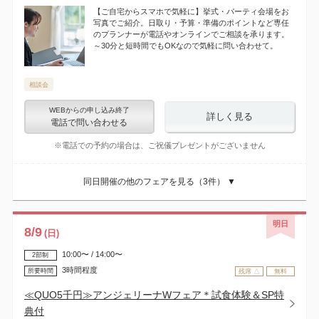
【ご自宅からスマホで気軽に】挙式・パーティ会場をお
写真でご紹介。日取り・予算・準備のポイントなど専任
のプランナーが電話やオンラインでご相談を承ります。
～30分と短時間でもOKなので気軽に問い合わせて。
相談会
WEBからの申し込み終了
詳しく見る
電話で問い合わせる
※電話での予約の場合は、ご祝儀プレゼントがございません
同日開催の他のフェアを見る（
3
件） ▼
明日
8
/
9
(日)
10:00〜 / 14:00〜
2部制
3時間程度
所要時間
残席 △
無料
≪QUO5千円≫アンジェリーナWフェア＊試食体験＆SP特
典付