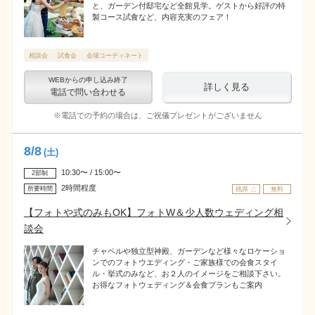
と、ガーデン付邸宅など全館見学。ゲストから好評の特
製コース試食など、内容充実のフェア！
相談会
試食会
会場コーディネート
WEBからの申し込み終了
詳しく見る
電話で問い合わせる
※電話での予約の場合は、ご祝儀プレゼントがございません
8
/
8
(土)
10:30〜 / 15:00〜
2部制
2時間程度
所要時間
残席 △
無料
【フォトや式のみもOK】フォトW＆少人数ウェディング相
談会
チャペルや独立型神殿、ガーデンなど様々なロケーショ
ンでのフォトウエディング・ご家族様での会食スタイ
ル・挙式のみなど、お２人のイメージをご相談下さい。
お得なフォトウェディング＆会食プランもご案内