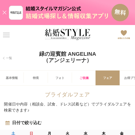
緑の迎賓館 ANGELINA
一覧
（アンジェリーナ）
基本情報
特長
フォト
ご祝儀
フェア
お得プ
ブライダルフェア
開催日や内容（相談会、試食、ドレス試着など）でブライダルフェアを
検索できます♪
日付で絞り込む
土
日
月
火
水
木
金