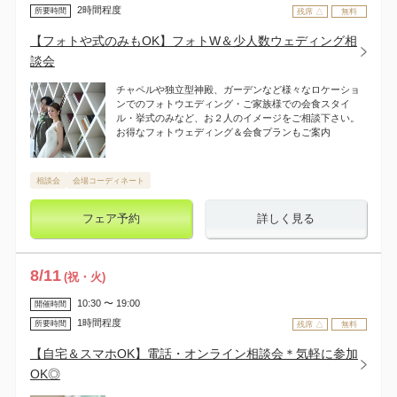
2時間程度
所要時間
残席 △
無料
【フォトや式のみもOK】フォトW＆少人数ウェディング相
談会
チャペルや独立型神殿、ガーデンなど様々なロケーショ
ンでのフォトウエディング・ご家族様での会食スタイ
ル・挙式のみなど、お２人のイメージをご相談下さい。
お得なフォトウェディング＆会食プランもご案内
相談会
会場コーディネート
フェア予約
詳しく見る
8
/
11
(祝・火)
10:30 〜 19:00
開催時間
1時間程度
所要時間
残席 △
無料
【自宅＆スマホOK】電話・オンライン相談会＊気軽に参加
OK◎