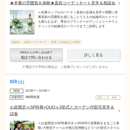
★本番の雰囲気を体験★直前コーディネート見学＆相談会
≪先輩カップルのパーティ直前の会場を見学≫実際に本
番直前の雰囲気を感じることで２人の結婚式のイメージ
も膨らむはず。専任のプランナーがアンジェリーナウェ
ディングや結婚式のノウハウまでご説明します
相談会
会場コーディネート
料理・引出物などの展示
WEBからの申し込み終了
詳しく見る
電話で問い合わせる
※電話での予約の場合は、ご祝儀プレゼントがございません
8
/
8
(土)
10:00〜 / 14:00〜
2部制
3時間程度
所要時間
残席 △
無料
お盆限定≪SP特典×QUO≫3挙式とガーデン付邸宅見学＆
試食
≪お盆限定のSP特典付き≫5500坪の迎賓館をまるごと体
験♪大聖堂チャペルや独立型神殿など３つの挙式スタイル