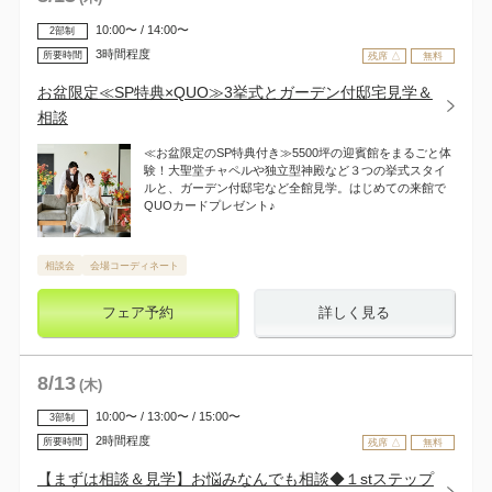
10:00〜 / 14:00〜
2部制
3時間程度
所要時間
残席 △
無料
お盆限定≪SP特典×QUO≫3挙式とガーデン付邸宅見学＆
相談
≪お盆限定のSP特典付き≫5500坪の迎賓館をまるごと体
験！大聖堂チャペルや独立型神殿など３つの挙式スタイ
ルと、ガーデン付邸宅など全館見学。はじめての来館で
QUOカードプレゼント♪
相談会
会場コーディネート
フェア予約
詳しく見る
8
/
13
(木)
10:00〜 / 13:00〜 / 15:00〜
3部制
2時間程度
所要時間
残席 △
無料
【まずは相談＆見学】お悩みなんでも相談◆１stステップ