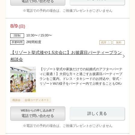
電話で問い合わせる
※電話での予約の場合は、ご祝儀プレゼントがございません
8
/
9
(日)
10:30〜 / 15:00〜
2部制
2時間程度
所要時間
残席 △
無料
【リゾート挙式後や1.5次会に】お披露目パーティープラン
相談会
【リゾート挙式や家族だけでの結婚式のアフターパーテ
ィに最適！】大切な方々と過ごすお披露目パーティープ
ランをご案内。ドレス・タキシードのお持込や、挙式・
リゾートWの様子をパーティー内で上映することもOK♪
相談会
会場コーディネート
WEBからの申し込み終了
詳しく見る
電話で問い合わせる
※電話での予約の場合は、ご祝儀プレゼントがございません