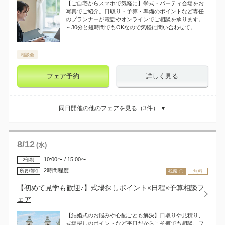
【ご自宅からスマホで気軽に】挙式・パーティ会場をお
写真でご紹介。日取り・予算・準備のポイントなど専任
のプランナーが電話やオンラインでご相談を承ります。
～30分と短時間でもOKなので気軽に問い合わせて。
相談会
フェア予約
詳しく見る
同日開催の他のフェアを見る（
3
件） ▼
8
/
12
(水)
10:00〜 / 15:00〜
2部制
2時間程度
所要時間
残席 〇
無料
【初めて見学も歓迎♪】式場探しポイント×日程×予算相談フ
ェア
【結婚式のお悩みや心配ごとも解決】日取りや見積り、
式場探しのポイントなど平日だからこそ何でも相談。フ