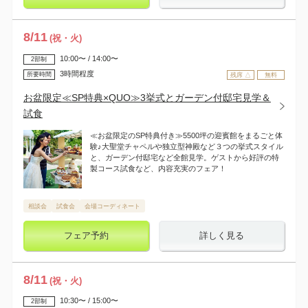
8
/
11
(祝・火)
10:00〜 / 14:00〜
2部制
3時間程度
所要時間
残席 △
無料
お盆限定≪SP特典×QUO≫3挙式とガーデン付邸宅見学＆
試食
≪お盆限定のSP特典付き≫5500坪の迎賓館をまるごと体
験♪大聖堂チャペルや独立型神殿など３つの挙式スタイル
と、ガーデン付邸宅など全館見学。ゲストから好評の特
製コース試食など、内容充実のフェア！
相談会
試食会
会場コーディネート
フェア予約
詳しく見る
8
/
11
(祝・火)
10:30〜 / 15:00〜
2部制