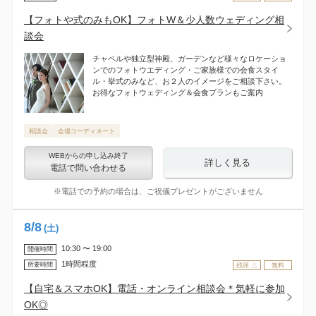
【フォトや式のみもOK】フォトW＆少人数ウェディング相
談会
チャペルや独立型神殿、ガーデンなど様々なロケーショ
ンでのフォトウエディング・ご家族様での会食スタイ
ル・挙式のみなど、お２人のイメージをご相談下さい。
お得なフォトウェディング＆会食プランもご案内
相談会
会場コーディネート
WEBからの申し込み終了
詳しく見る
電話で問い合わせる
※電話での予約の場合は、ご祝儀プレゼントがございません
8
/
8
(土)
10:30 〜 19:00
開催時間
1時間程度
所要時間
残席 △
無料
【自宅＆スマホOK】電話・オンライン相談会＊気軽に参加
OK◎