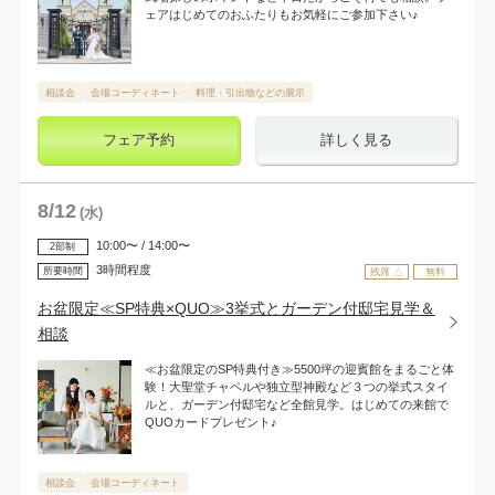
ェアはじめてのおふたりもお気軽にご参加下さい♪
相談会
会場コーディネート
料理・引出物などの展示
フェア予約
詳しく見る
8
/
12
(水)
10:00〜 / 14:00〜
2部制
3時間程度
所要時間
残席 △
無料
お盆限定≪SP特典×QUO≫3挙式とガーデン付邸宅見学＆
相談
≪お盆限定のSP特典付き≫5500坪の迎賓館をまるごと体
験！大聖堂チャペルや独立型神殿など３つの挙式スタイ
ルと、ガーデン付邸宅など全館見学。はじめての来館で
QUOカードプレゼント♪
相談会
会場コーディネート