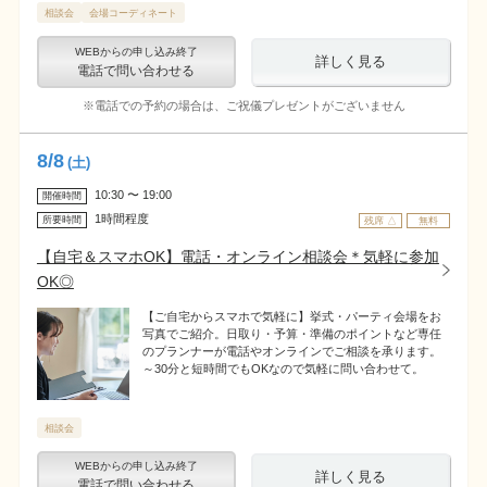
相談会
会場コーディネート
WEBからの申し込み終了
詳しく見る
電話で問い合わせる
※電話での予約の場合は、ご祝儀プレゼントがございません
8
/
8
(土)
10:30 〜 19:00
開催時間
1時間程度
所要時間
残席 △
無料
【自宅＆スマホOK】電話・オンライン相談会＊気軽に参加
OK◎
【ご自宅からスマホで気軽に】挙式・パーティ会場をお
写真でご紹介。日取り・予算・準備のポイントなど専任
のプランナーが電話やオンラインでご相談を承ります。
～30分と短時間でもOKなので気軽に問い合わせて。
相談会
WEBからの申し込み終了
詳しく見る
電話で問い合わせる