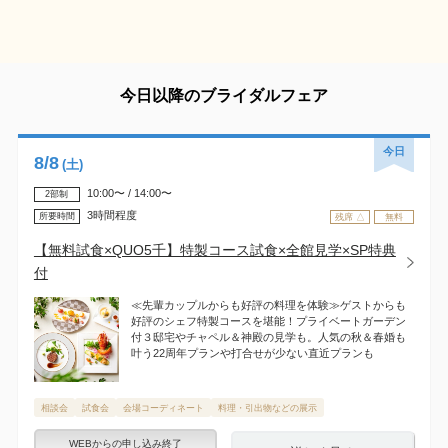
今日以降のブライダルフェア
今日
8
/
8
(土)
10:00〜 / 14:00〜
2部制
3時間程度
所要時間
残席 △
無料
【無料試食×QUO5千】特製コース試食×全館見学×SP特典
付
≪先輩カップルからも好評の料理を体験≫ゲストからも
好評のシェフ特製コースを堪能！プライベートガーデン
付３邸宅やチャペル＆神殿の見学も。人気の秋＆春婚も
叶う22周年プランや打合せが少ない直近プランも
相談会
試食会
会場コーディネート
料理・引出物などの展示
WEBからの申し込み終了