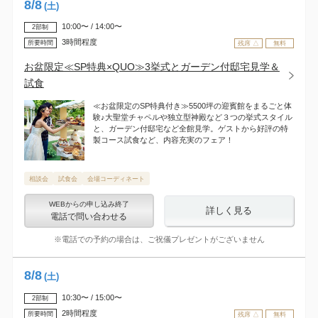
8
/
8
(土)
10:00〜 / 14:00〜
2部制
3時間程度
所要時間
残席 △
無料
お盆限定≪SP特典×QUO≫3挙式とガーデン付邸宅見学＆
試食
≪お盆限定のSP特典付き≫5500坪の迎賓館をまるごと体
験♪大聖堂チャペルや独立型神殿など３つの挙式スタイル
と、ガーデン付邸宅など全館見学。ゲストから好評の特
製コース試食など、内容充実のフェア！
相談会
試食会
会場コーディネート
WEBからの申し込み終了
詳しく見る
電話で問い合わせる
※電話での予約の場合は、ご祝儀プレゼントがございません
8
/
8
(土)
10:30〜 / 15:00〜
2部制
2時間程度
所要時間
残席 △
無料