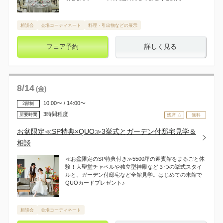
相談会
会場コーディネート
料理・引出物などの展示
フェア予約
詳しく見る
8
/
14
(金)
10:00〜 / 14:00〜
2部制
3時間程度
所要時間
残席 △
無料
お盆限定≪SP特典×QUO≫3挙式とガーデン付邸宅見学＆
相談
≪お盆限定のSP特典付き≫5500坪の迎賓館をまるごと体
験！大聖堂チャペルや独立型神殿など３つの挙式スタイ
ルと、ガーデン付邸宅など全館見学。はじめての来館で
QUOカードプレゼント♪
相談会
会場コーディネート