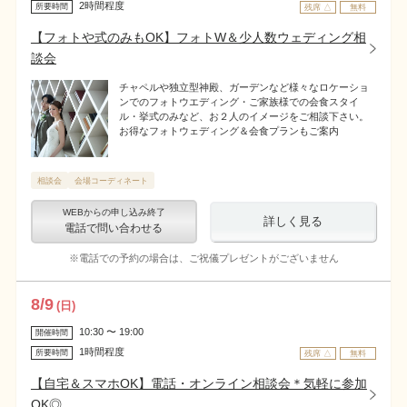
2時間程度
所要時間
残席 △
無料
【フォトや式のみもOK】フォトW＆少人数ウェディング相
談会
チャペルや独立型神殿、ガーデンなど様々なロケーショ
ンでのフォトウエディング・ご家族様での会食スタイ
ル・挙式のみなど、お２人のイメージをご相談下さい。
お得なフォトウェディング＆会食プランもご案内
相談会
会場コーディネート
WEBからの申し込み終了
詳しく見る
電話で問い合わせる
※電話での予約の場合は、ご祝儀プレゼントがございません
8
/
9
(日)
10:30 〜 19:00
開催時間
1時間程度
所要時間
残席 △
無料
【自宅＆スマホOK】電話・オンライン相談会＊気軽に参加
OK◎