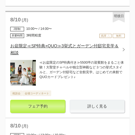
明後日
8
/
10
(月)
10:00〜 / 14:00〜
2部制
3時間程度
所要時間
残席 △
無料
お盆限定≪SP特典×QUO≫3挙式とガーデン付邸宅見学＆
相談
≪お盆限定のSP特典付き≫5500坪の迎賓館をまるごと体
験！大聖堂チャペルや独立型神殿など３つの挙式スタイ
ルと、ガーデン付邸宅など全館見学。はじめての来館で
QUOカードプレゼント♪
相談会
会場コーディネート
フェア予約
詳しく見る
8
/
10
(月)
10:00〜 / 13:00〜 / 15:00〜