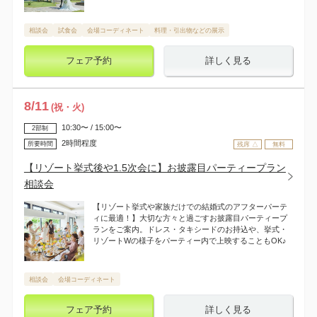
相談会
試食会
会場コーディネート
料理・引出物などの展示
フェア予約
詳しく見る
8
/
11
(祝・火)
10:30〜 / 15:00〜
2部制
2時間程度
所要時間
残席 △
無料
【リゾート挙式後や1.5次会に】お披露目パーティープラン
相談会
【リゾート挙式や家族だけでの結婚式のアフターパーテ
ィに最適！】大切な方々と過ごすお披露目パーティープ
ランをご案内。ドレス・タキシードのお持込や、挙式・
リゾートWの様子をパーティー内で上映することもOK♪
相談会
会場コーディネート
フェア予約
詳しく見る