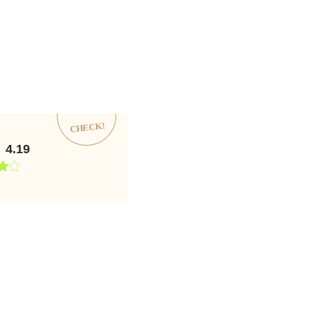
CHECK!
4.19
価