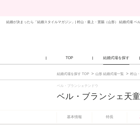
結婚が決まったら「結婚スタイルマガジン」| 村山・最上・置賜（山形） 結婚式場 ベ
TOP
結婚式場を探す
結婚式場を探す TOP
山形 結婚式場一覧
村山・
ベル・ブランシェテンドウ
ベル・ブランシェ天
基本情報
特長