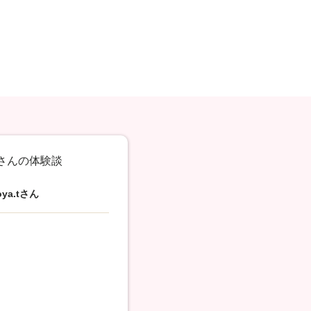
a.tさんの体験談
oya.tさん