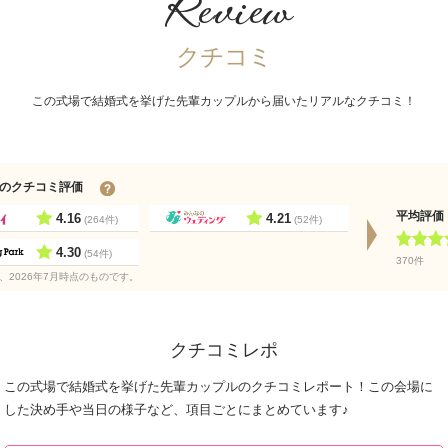
Review
クチコミ
この式場で結婚式を挙げた先輩カップルから届いたリアルなクチコミ！
のクチコミ評価
平均評
4.16
4.21
(264件)
(52件)
4.30
(54件)
370件
、2026年7月時点のものです。
クチコミレポ
この式場で結婚式を挙げた先輩カップルのクチコミレポート！この会場に
した決め手や当日の様子など、項目ごとにまとめています♪