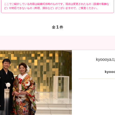
ここでご紹介している内容は結婚式当時のものです。現在は変更されたもの（設備や装飾な
ど）や対応できないもの（料理、演出など）がございますので、ご留意ください。
1
全
件
kyoooy
kyoo