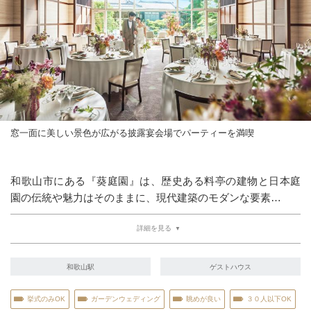
窓一面に美しい景色が広がる披露宴会場でパーティーを満喫
和歌山市にある『葵庭園』は、歴史ある料亭の建物と日本庭
園の伝統や魅力はそのままに、現代建築のモダンな要素…
詳細を見る
和歌山駅
ゲストハウス
挙式のみOK
ガーデンウェディング
眺めが良い
３０人以下OK