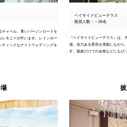
ベイサイドビューテラス
推奨人数：～38名
るチャペル。青いバージンロードを
『ベイサイドビューテラス』は、
セレモニーが叶います。レインボー
場。迫力ある景色を堪能しながら
ンティックなナイトウェディングを
す。親族だけでの会食などにもぴ
会場
披