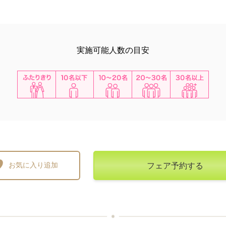
実施可能人数の目安
ふたりき
10名以下
10~20名
20~30名
30名以上
り
お気に入り追加
フェア予約する