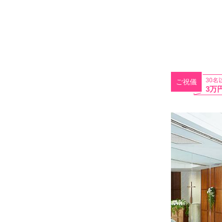
30名
ご祝儀
3万