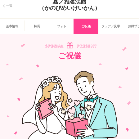
嘉ノ雅茗渓館
一覧
（かのびめいけいかん）
基本情報
特長
フォト
ご祝儀
フェア／見学
お得プ
ご祝儀