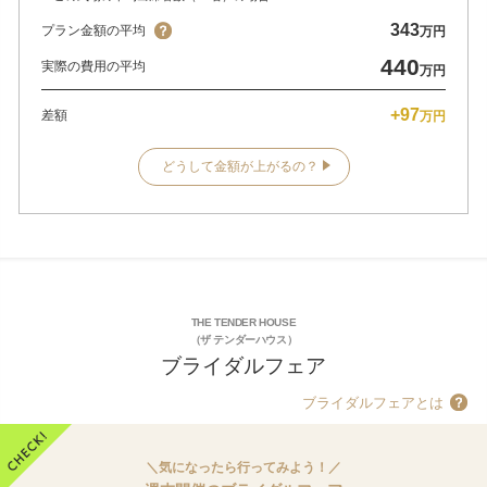
343
プラン金額の平均
万円
440
実際の費用の平均
万円
+97
差額
万円
どうして金額が上がるの？
THE TENDER HOUSE
（ザ テンダーハウス）
ブライダルフェア
ブライダルフェアとは
＼気になったら行ってみよう！／