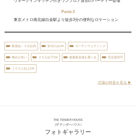
ウォークインキッチン付きワンフロア貸切のパーティー会場
Point.3
東京メトロ南北線白金駅より徒歩3分の便利なロケーション
駅直結・５分以内
挙式のみOK
ガーデンウェディング
眺めが良い
３０人以下OK
披露宴会場を選べる
完全貸切可
１００人以上OK
式場の特長を見る ▶︎
THE TENDER HOUSE
（ザ テンダーハウス）
フォトギャラリー