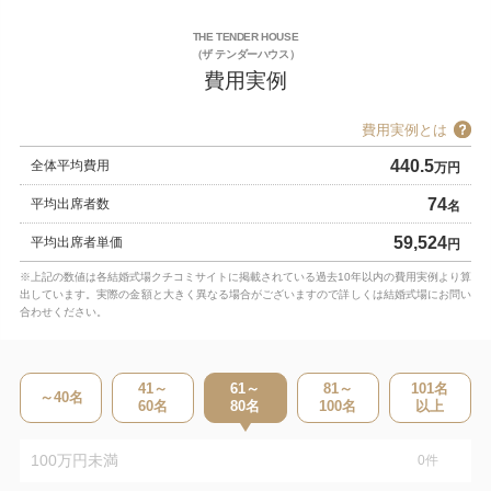
THE TENDER HOUSE
（ザ テンダーハウス）
費用実例
費用実例とは
440.5
全体平均費用
万円
74
平均出席者数
名
59,524
平均出席者単価
円
※上記の数値は各結婚式場クチコミサイトに掲載されている過去10年以内の費用実例より算
出しています。実際の金額と大きく異なる場合がございますので詳しくは結婚式場にお問い
合わせください。
41～
61～
81～
101
名
～40
名
60
名
80
名
100
名
以上
100万円未満
0
件