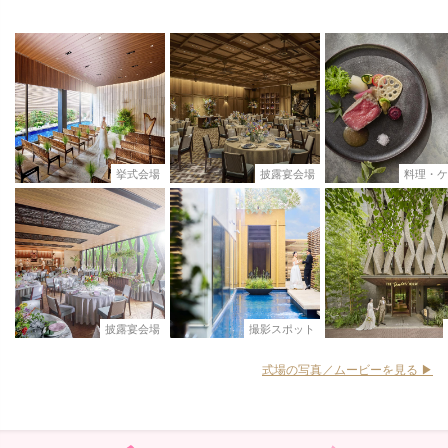
挙式会場
披露宴会場
料理・ケ
披露宴会場
撮影スポット
式場の写真／ムービーを見る ▶︎