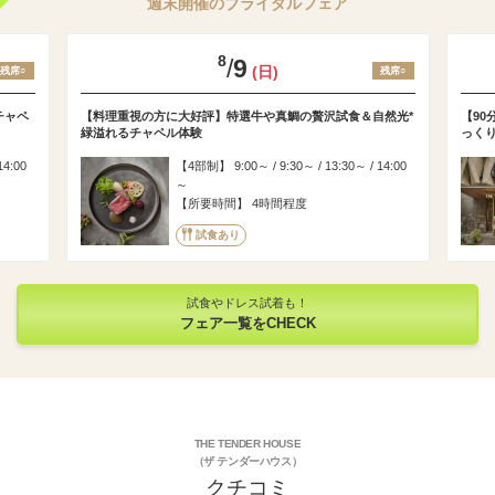
週末開催のブライダルフェア
8
/
9
(日)
残席○
残席○
チャペ
【料理重視の方に大好評】特選牛や真鯛の贅沢試食＆自然光*
【9
緑溢れるチャペル体験
っく
14:00
4部制
9:00～ / 9:30～ / 13:30～ / 14:00
～
所要時間
4時間程度
試食あり
試食やドレス試着も！
フェア一覧をCHECK
THE TENDER HOUSE
（ザ テンダーハウス）
クチコミ