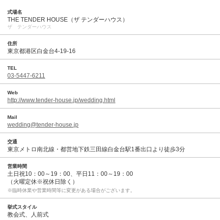
式場名
THE TENDER HOUSE（ザ テンダーハウス）
ザ テンダーハウス
住所
東京都港区白金台4-19-16
TEL
03-5447-6211
Web
http://www.tender-house.jp/wedding.html
Mail
wedding@tender-house.jp
交通
東京メトロ南北線・都営地下鉄三田線白金台駅1番出口より徒歩3分
営業時間
土日祝10：00～19：00、平日11：00～19：00
（火曜定休※祝休日除く）
※臨時休業や営業時間等に変更がある場合がございます。
挙式スタイル
教会式、人前式