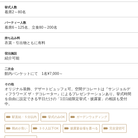
挙式人数
着席2～80名
パーティー人数
着席6～125名、立食80～200名
持ち込み料
衣裳・引出物ともに有料
宿泊施設
紹介可能
二次会
館内バンケットにて 1名¥7,000～
その他
オリジナル装飾、デザートビュッフェ可。空間デコレートは『サンジョルデ
ィフラワーズ ザ・デコレーター』によるプレゼンテーションあり。挙式時間
を自由に設定できる平日だけの「1日1組限定挙式・披露宴」の相談も受付
中。
駅直結・５分以内
挙式のみOK
ガーデンウェディング
眺めが良い
３０人以下OK
披露宴会場を選べる
完全貸切可