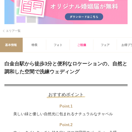
エリア一覧
基本情報
特長
フォト
ご祝儀
フェア
お得プ
白金台駅から徒歩3分と便利なロケーションの、自然と
調和した空間で洗練ウェディング
おすすめポイント
Point.1
美しい緑と優しい自然光に包まれるナチュラルなチャペル
Point.2