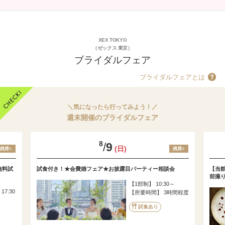
XEX TOKYO
（ゼックス 東京）
ブライダルフェア
ブライダルフェアとは
＼気になったら行ってみよう！／
週末開催のブライダルフェア
8
/
9
(日)
残席○
残席○
無料試
試食付き！★会費婚フェア★お披露目パーティー相談会
【当館
前撮
1部制
10:30～
 17:30
所要時間
3時間程度
試食あり