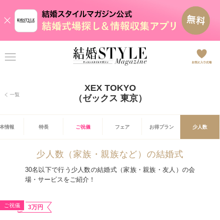
XEX TOKYO
一覧
（ゼックス 東京）
本情報
特長
ご祝儀
フェア
お得プラン
少人数
少人数（家族・親族など）の結婚式
30名以下で行う少人数の結婚式（家族・親族・友人）の会
場・サービスをご紹介！
ご祝儀
3万円