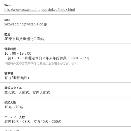
Web
http://www.xexwedding.com/tokyo/index.html
Mail
xexwedding@ystable.co.jp
交通
JR東京駅八重洲北口直結
営業時間
10：00～19：00
（第1・3・5月曜定休日※年末年始休業：12/30～1/3）
※臨時休業や営業時間等に変更がある場合がございます。
駐車場
有（2時間無料）
挙式スタイル
教会式、人前式、宴内人前式
挙式人数
10名～70名
パーティー人数
着席10名～68名、立食40名～250名