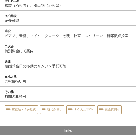
持ち込み料
衣裳（応相談）、引出物（応相談）
宿泊施設
紹介可能
施設
ピアノ、音響、マイク、クローク、照明、控室、スクリーン、新郎新婦控室
二次会
特別料金にて案内
送迎
結婚式当日の移動にリムジン手配可能
支払方法
ご祝儀払い可
その他
時間の相談可
駅直結・５分以内
眺めが良い
３０人以下OK
完全貸切可
links