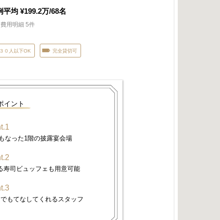
例平均
¥199.2
万/
68
名
費用明細 5件
３０人以下OK
完全貸切可
ポイント
t.1
もなった1階の披露宴会場
t.2
る寿司ビュッフェも用意可能
t.3
スでもてなしてくれるスタッフ