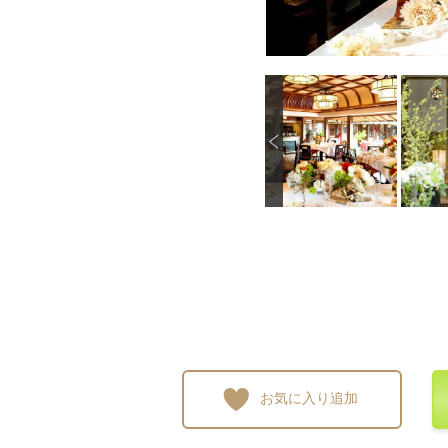
P
画像を拡大
画像を拡大
画像を拡大
画像
r
e
v
i
o
u
s
お気に入り追加