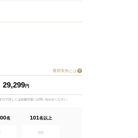
費用実例とは
29,299
円
すので詳しくは結婚式場にお問い合わせください。
00
101
名
名以上
件
0
件