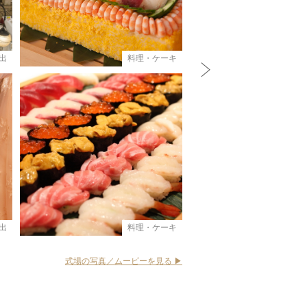
出
料理・ケーキ
N
e
x
t
出
料理・ケーキ
式場の写真／ムービーを見る ▶︎