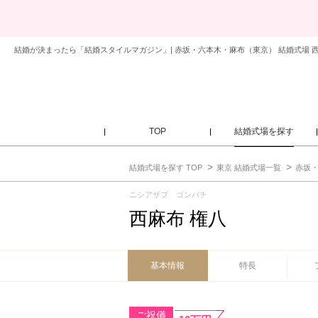
結婚が決まったら「結婚スタイルマガジン」| 赤坂・六本木・麻布（東京） 結婚式場 西
TOP
結婚式場を探す
結婚式場を探す TOP
東京 結婚式場一覧
赤坂・
ニシアザブ ゴンパチ
西麻布 権八
基本情報
特長
ご祝儀