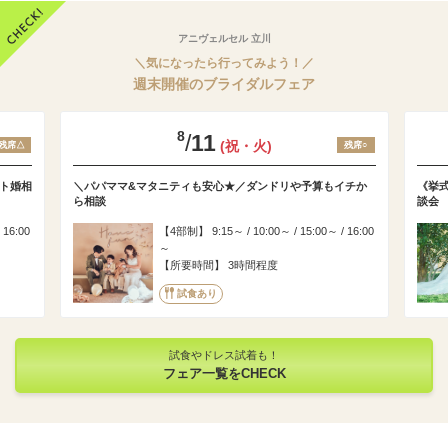
アニヴェルセル 立川
＼気になったら行ってみよう！／
週末開催のブライダルフェア
8
/
11
(祝・火)
残席△
残席○
ト婚相
＼パパママ&マタニティも安心★／ダンドリや予算もイチか
《挙
ら相談
談会
 16:00
4部制
9:15～ / 10:00～ / 15:00～ / 16:00
～
所要時間
3時間程度
試食あり
試食やドレス試着も！
フェア一覧をCHECK