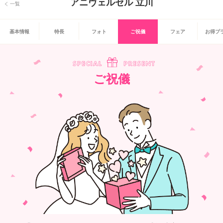
アニヴェルセル 立川
一覧
基本情報
特長
フォト
ご祝儀
フェア
お得プ
ご祝儀