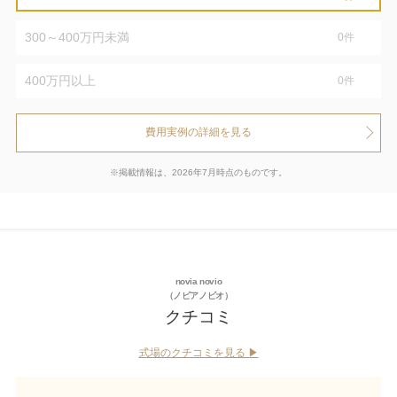
300～400万円未満
0
件
400万円以上
0
件
費用実例の詳細を見る
※掲載情報は、2026年7月時点のものです。
novia novio
（ノビアノビオ）
クチコミ
式場のクチコミを見る ▶︎