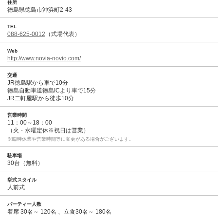
住所
徳島県徳島市沖浜町2-43
TEL
088-625-0012
（式場代表）
Web
http://www.novia-novio.com/
交通
JR徳島駅から車で10分
徳島自動車道徳島ICより車で15分
JR二軒屋駅から徒歩10分
営業時間
11：00～18：00
（火・水曜定休※祝日は営業）
※臨時休業や営業時間等に変更がある場合がございます。
駐車場
30台（無料）
挙式スタイル
人前式
パーティー人数
着席 30名～ 120名 、立食30名～ 180名