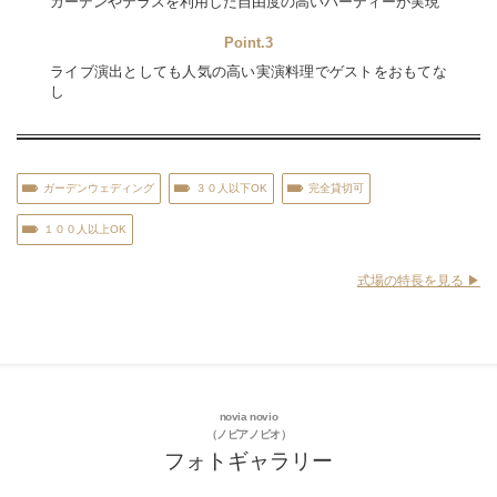
ガーデンやテラスを利用した自由度の高いパーティーが実現
Point.3
ライブ演出としても人気の高い実演料理でゲストをおもてな
し
ガーデンウェディング
３０人以下OK
完全貸切可
１００人以上OK
式場の特長を見る ▶︎
novia novio
（ノビアノビオ）
フォトギャラリー