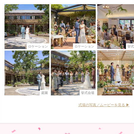
ロケーション
ロケーション
挙式
庭園
挙式会場
式場の写真／ムービーを見る ▶︎