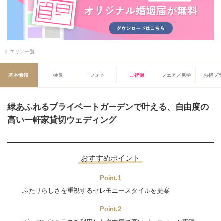
エリア一覧
基本情報
特長
フォト
ご祝儀
フェア／見学
お得プ
緑あふれるプライベートガーデンで叶える、自由度の
高い一軒家貸切ウェディング
おすすめポイント
Point.1
ふたりらしさを重視するセレモニースタイルを提案
Point.2