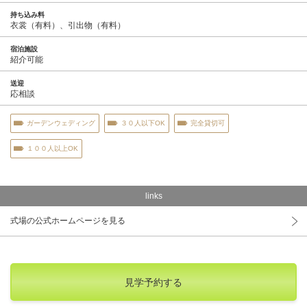
持ち込み料
衣裳（有料）、引出物（有料）
宿泊施設
紹介可能
送迎
応相談
ガーデンウェディング
３０人以下OK
完全貸切可
１００人以上OK
links
式場の公式ホームページを見る
見学予約する