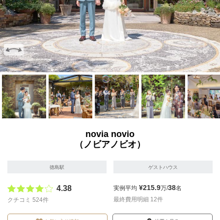
画像を拡大
画像を拡大
画像を拡大
画像を拡大
画像を拡
novia novio
（ノビアノビオ）
徳島駅
ゲストハウス
¥215.9
38
4.38
実例平均
万/
名
最終費用明細 12件
クチコミ 524件