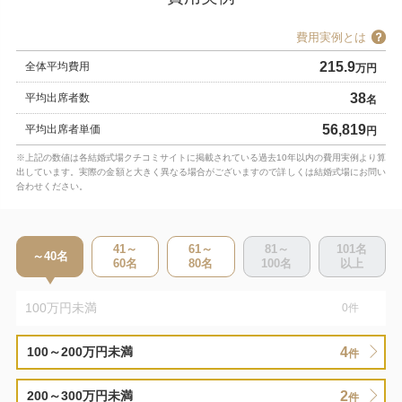
費用実例とは
215.9
全体平均費用
万円
38
平均出席者数
名
56,819
平均出席者単価
円
※上記の数値は各結婚式場クチコミサイトに掲載されている過去10年以内の費用実例より算
出しています。実際の金額と大きく異なる場合がございますので詳しくは結婚式場にお問い
合わせください。
41～
61～
81～
101
名
～40
名
60
名
80
名
100
名
以上
100万円未満
0
件
4
100～200万円未満
件
2
200～300万円未満
件