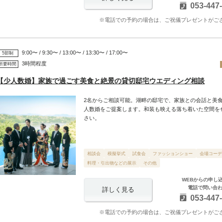
053-447
※電話での予約の場合は、ご祝儀プレゼントがご
9:00〜 / 9:30〜 / 13:00〜 / 13:30〜 / 17:00〜
5部制
3時間程度
所要時間
【少人数婚】家族で過ごす美食と絶景の貸切邸宅ウエディング相談
2名からご相談可能。湖畔の邸宅で、家族との会話と美
人数婚をご提案します。和装も映える落ち着いた空間を
さい。
相談会
模擬挙式
試食会
ファッションショー
会場コーデ
料理・引出物などの展示
その他
WEBからの申し
電話で問い合
詳しく見る
053-447
※電話での予約の場合は、ご祝儀プレゼントがご