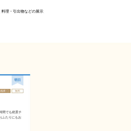
料理・引出物などの展示
明日
残席 〇
無料
時間でも絶景チ
おふたりにもお