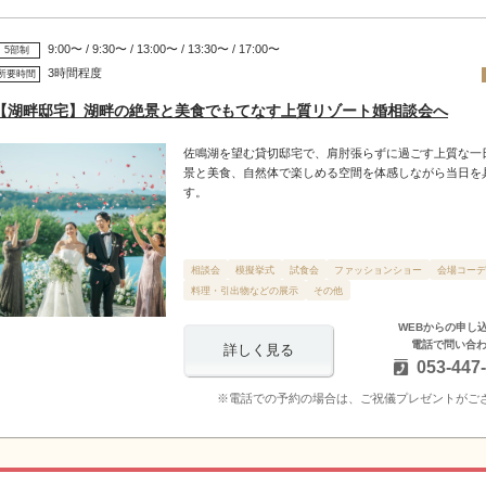
9:00〜 / 9:30〜 / 13:00〜 / 13:30〜 / 17:00〜
5部制
3時間程度
所要時間
【湖畔邸宅】湖畔の絶景と美食でもてなす上質リゾート婚相談会へ
佐鳴湖を望む貸切邸宅で、肩肘張らずに過ごす上質な一
景と美食、自然体で楽しめる空間を体感しながら当日を
す。
相談会
模擬挙式
試食会
ファッションショー
会場コーデ
料理・引出物などの展示
その他
WEBからの申し
電話で問い合
詳しく見る
053-447
※電話での予約の場合は、ご祝儀プレゼントがご