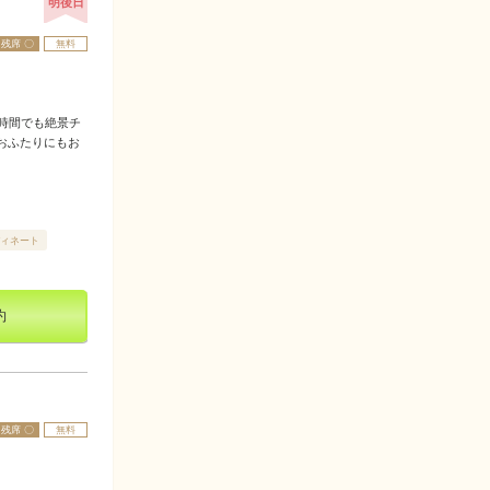
明後日
残席 〇
無料
時間でも絶景チ
おふたりにもお
ィネート
約
残席 〇
無料