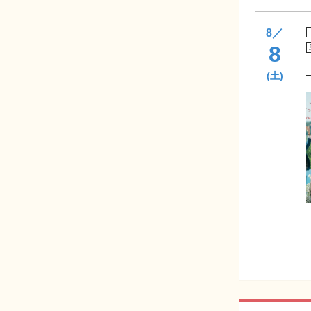
8
／
8
(土)