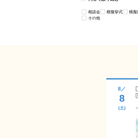
相談会
模擬挙式
模擬
その他
8
／
8
(土)