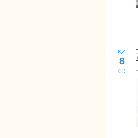
8
／
8
(土)