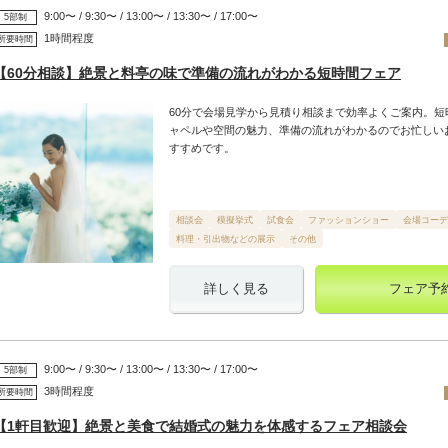
9:00〜 / 9:30〜 / 13:00〜 / 13:30〜 / 17:00〜
5部制
1時間程度
所要時間
【60分相談】絶景と料亭の味で準備の流れがわかる短時間フェア
60分で会場見学から見積り相談まで効率よくご案内。短
ャペルや空間の魅力、準備の流れがわかるのでお忙しい
すすめです。
相談会
模擬挙式
試食会
ファッションショー
会場コーデ
料理・引出物などの展示
その他
詳しく見る
フェア予
9:00〜 / 9:30〜 / 13:00〜 / 13:30〜 / 17:00〜
5部制
3時間程度
所要時間
【1軒目歓迎】絶景と美食で結婚式の魅力を体感するフェア相談会