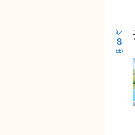
8
／
8
(土)