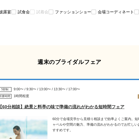
披露宴
試食会
試着会
ファッションショー
会場コーディネート
週末のブライダルフェア
9:00〜 / 9:30〜 / 13:00〜 / 13:30〜 / 17:00〜
5部制
1時間程度
所要時間
【60分相談】絶景と料亭の味で準備の流れがわかる短時間フェア
60分で会場見学から見積り相談まで効率よくご案内。短
ャペルや空間の魅力、準備の流れがわかるのでお忙しい
すすめです。