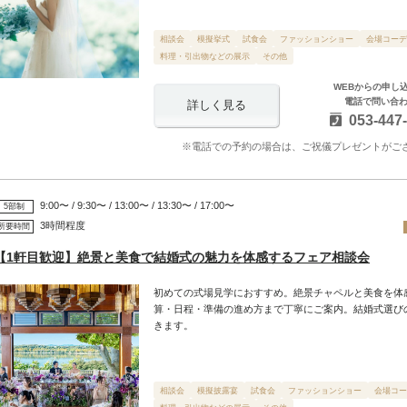
相談会
模擬挙式
試食会
ファッションショー
会場コーデ
料理・引出物などの展示
その他
WEBからの申し
電話で問い合
詳しく見る
053-447
※電話での予約の場合は、ご祝儀プレゼントがご
9:00〜 / 9:30〜 / 13:00〜 / 13:30〜 / 17:00〜
5部制
3時間程度
所要時間
【1軒目歓迎】絶景と美食で結婚式の魅力を体感するフェア相談会
初めての式場見学におすすめ。絶景チャペルと美食を体
算・日程・準備の進め方まで丁寧にご案内。結婚式選び
きます。
相談会
模擬披露宴
試食会
ファッションショー
会場コー