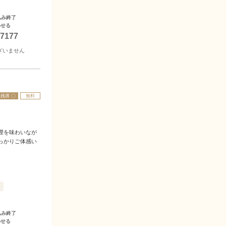
込み終了
わせる
-7177
ざいません
残席 〇
無料
理を味わいなが
っかりご体感い
込み終了
わせる