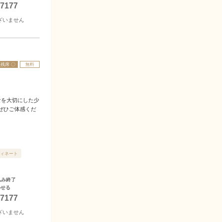
-7177
ざいません
残席 〇
無料
食を大切にした少
ぜひご体感くだ
ィネート
込み終了
わせる
-7177
ざいません