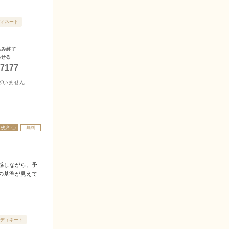
ィネート
込み終了
わせる
-7177
ざいません
残席 〇
無料
感しながら、予
の基準が見えて
ディネート