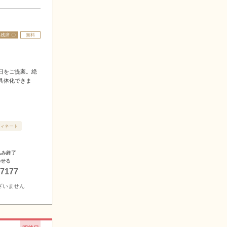
残席 〇
無料
日をご提案。絶
具体化できま
ィネート
込み終了
わせる
-7177
ざいません