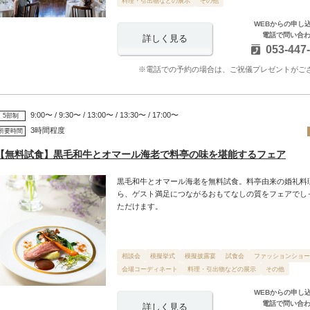
料理・引出物などの展示
その他
WEBからの申し
電話で問い合
詳しく見る
053-447
※電話での予約の場合は、ご祝儀プレゼントがご
9:00〜 / 9:30〜 / 13:00〜 / 13:30〜 / 17:00〜
5部制
3時間程度
所要時間
【無料試食】黒毛和牛とオマール海老で料亭の味を堪能するフェア
黒毛和牛とオマール海老を無料試食。料亭由来の婚礼料
ら、ゲスト満足につながるおもてなしの質をフェアでし
ただけます。
相談会
模擬挙式
模擬披露宴
試食会
ファッションショー
会場コーディネート
料理・引出物などの展示
その他
WEBからの申し
電話で問い合
詳しく見る