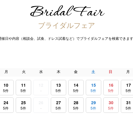
Bridal Fair
ブライダルフェア
開催日や内容（相談会、試食、ドレス試着など）でブライダルフェアを検索できます
月
火
水
木
金
土
日
月
10
11
12
13
14
15
16
17
5件
5件
-
5件
5件
5件
5件
5件
24
25
26
27
28
29
30
31
5件
5件
-
5件
5件
5件
5件
5件