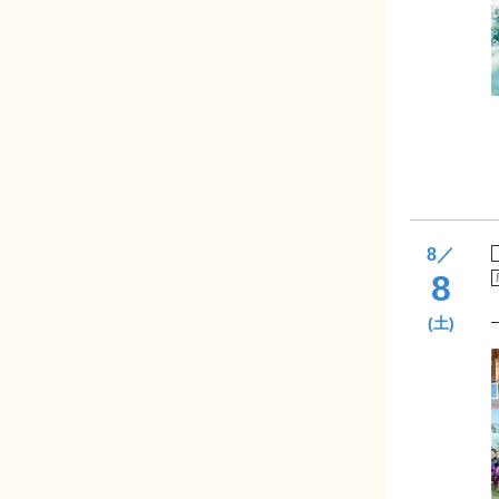
8
／
8
(土)