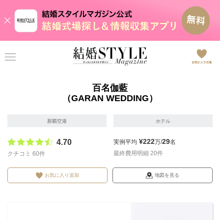
百名伽藍
（GARAN WEDDING）
那覇空港
ホテル
¥222
29
4.70
実例平均
万/
名
最終費用明細 20件
クチコミ 60件
お気に入り追加
地図を見る