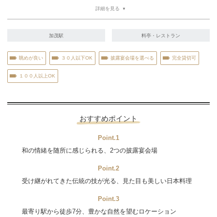
詳細を見る
加茂駅
料亭・レストラン
眺めが良い
３０人以下OK
披露宴会場を選べる
完全貸切可
１００人以上OK
おすすめポイント
Point.1
和の情緒を随所に感じられる、2つの披露宴会場
Point.2
受け継がれてきた伝統の技が光る、見た目も美しい日本料理
Point.3
最寄り駅から徒歩7分、豊かな自然を望むロケーション