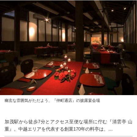
幽玄な雰囲気がただよう、『仲町通店』の披露宴会場
加茂駅から徒歩7分とアクセス至便な場所に佇む『清雲亭 山
重』。中越エリアを代表する創業170年の料亭は、…