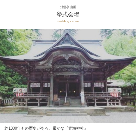
清雲亭 山重
挙式会場
wedding venue
約1300年もの歴史がある、厳かな『青海神社』