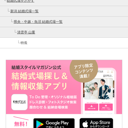
結婚式場をさがす
新潟 結婚式場一覧
県央・中越・魚沼 結婚式場一覧
清雲亭 山重
特長