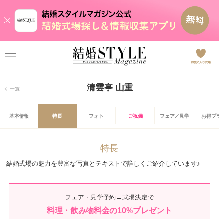
清雲亭 山重
一覧
基本情報
特長
フォト
ご祝儀
フェア／見学
お得プ
特長
結婚式場の魅力を豊富な写真とテキストで詳しくご紹介しています♪
フェア・見学予約→式場決定で
料理・飲み物料金の
10
%プレゼント