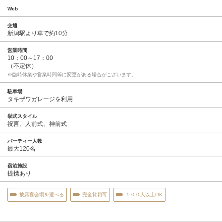
Web
交通
新潟駅より車で約10分
営業時間
10：00～17：00
（不定休）
※臨時休業や営業時間等に変更がある場合がございます。
駐車場
タキザワガレージを利用
挙式スタイル
祝言、人前式、神前式
パーティー人数
最大120名
宿泊施設
提携あり
披露宴会場を選べる
完全貸切可
１００人以上OK