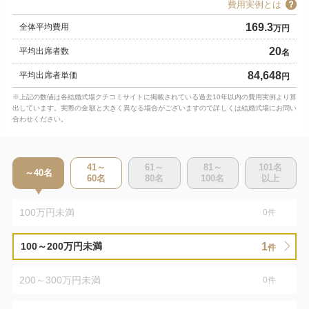
費用実例とは
169.3
全体平均費用
万円
20
平均出席者数
名
84,648
平均出席者単価
円
※上記の数値は各結婚式場クチコミサイトに掲載されている過去10年以内の費用実例より算
出しています。実際の金額と大きく異なる場合がございますので詳しくは結婚式場にお問い
合わせください。
41～
61～
81～
101
名
～40
名
60
名
80
名
100
名
以上
100万円未満
0
件
1
100～200万円未満
件
200～300万円未満
0
件