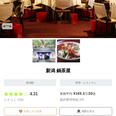
画像を拡大
画像を拡大
新潟 鍋茶屋
新潟駅
料亭・レストラン
¥169.3
20
4.31
実例平均
万/
名
最終費用明細 3件
クチコミ 75件
お気に入り追加
地図を見る