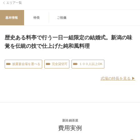
エリア一覧
基本情報
特長
ご祝儀
歴史ある料亭で行う一日一組限定の結婚式。新潟の味
覚を伝統の技で仕上げた純和風料理
披露宴会場を選べる
完全貸切可
１００人以上OK
式場の特長を見る ▶︎
新潟 鍋茶屋
費用実例