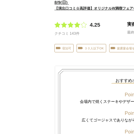
8
/
9
(日)
【演出口コミ☆高評価】オリジナルW満喫フェア
実
4.25
最終
クチコミ 143件
宿泊可
３０人以下OK
披露宴会場
おすすめ
Poin
会場内で焼くステーキやデザ
Poin
広くてゴージャスでありなが
Poin