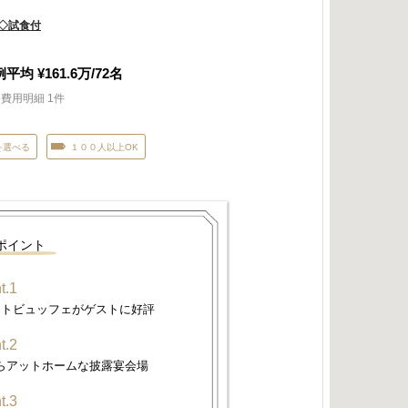
◇試食付
例平均
¥161.6
万/
72
名
費用明細 1件
を選べる
１００人以上OK
ポイント
t.1
ートビュッフェがゲストに好評
t.2
らアットホームな披露宴会場
t.3