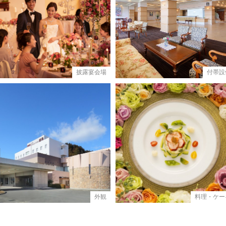
披露宴会場
付帯設
外観
料理・ケー