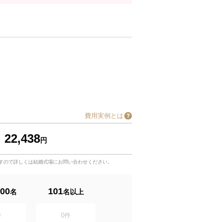
費用実例とは
22,438
円
すので詳しくは結婚式場にお問い合わせください。
00
101
名
名以上
件
0
件