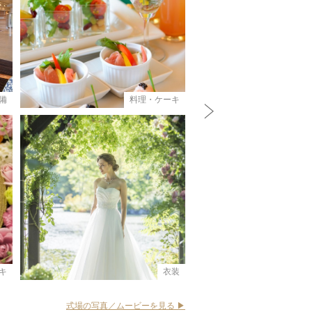
備
料理・ケーキ
N
e
x
t
キ
衣装
式場の写真／ムービーを見る ▶︎