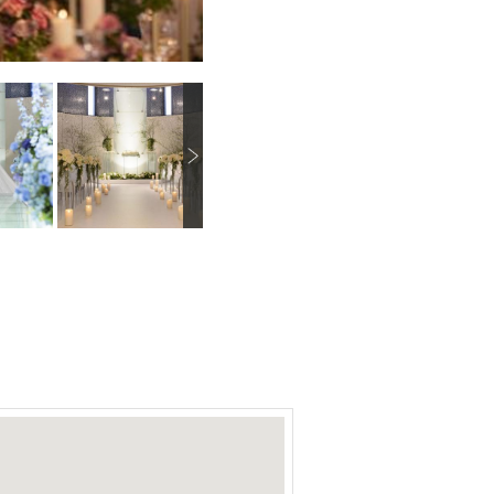
N
画像を拡大
画像を拡大
画像を拡大
e
x
t