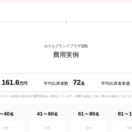
ホテルグランドプラザ浦島
費用実例
161.6
72
万円
平均出席者数
名
平均出席者単価
されている過去10年以内の費用実例より算出しています。実際の金額と大きく異なる場合がございま
～40
41～60
61～80
81～1
名
名
名
0
件
0
件
0
件
0