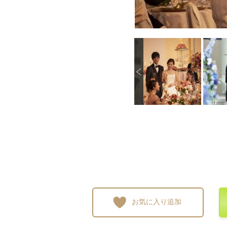
P
画像を拡大
画像を拡大
画像を拡大
画像
r
e
v
i
o
u
s
お気に入り追加