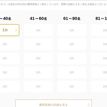
されている過去10年以内の費用実例より算出しています。実際の金額と大きく異なる場合がございま
～40
41～60
61～80
81～1
名
名
名
1
件
0
件
0
件
0
0
件
0
件
0
件
0
0
件
0
件
0
件
0
0
件
0
件
0
件
0
0
件
0
件
0
件
0
費用実例の詳細を見る