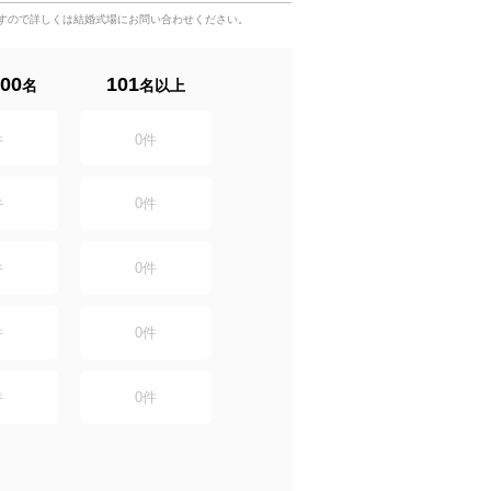
すので詳しくは結婚式場にお問い合わせください。
00
101
名
名以上
件
0
件
件
0
件
件
0
件
件
0
件
件
0
件