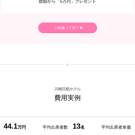
総額から「5万円」プレゼント
ご祝儀って何？
川崎日航ホテル
費用実例
44.1
13
万円
平均出席者数
名
平均出席者単価