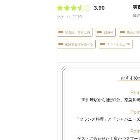
実
3.90
最終
クチコミ 111件
駅直結・５分以内
宿泊可
眺めが良
披露宴会場を選べる
１００人以上OK
おすすめ
Poin
JR川崎駅から徒歩1分、京急川
Poin
「フランス料理」と「ジャパニー
Poin
ゲストに合わせた丁寧かつスマー