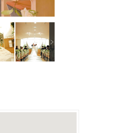
N
画像を拡大
画像を拡大
画像を拡大
e
x
t