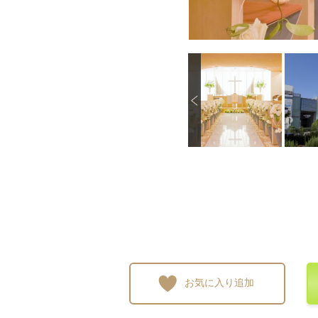
P
画像を拡大
画像を拡大
画像を拡大
画像
r
e
v
i
o
u
s
お気に入り追加