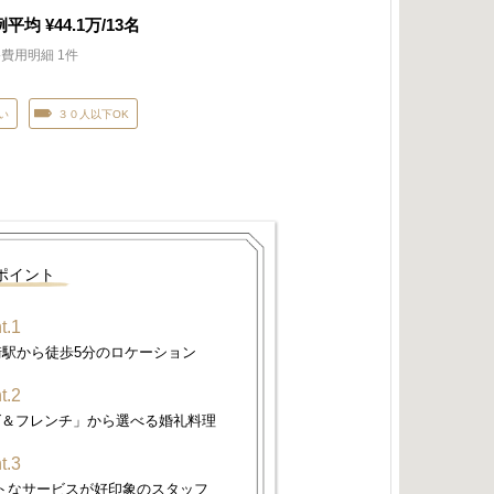
例平均
¥44.1
万/
13
名
費用明細 1件
い
３０人以下OK
ポイント
t.1
崎駅から徒歩5分のロケーション
t.2
ズ＆フレンチ」から選べる婚礼料理
t.3
トなサービスが好印象のスタッフ