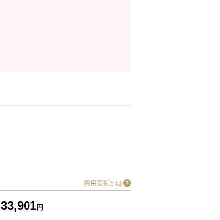
費用実例とは
33,901
円