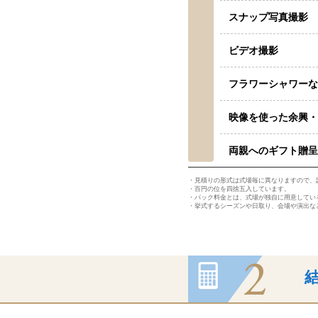
スナップ写真撮影
ビデオ撮影
フラワーシャワーな
映像を使った余興・
両親へのギフト贈呈
見積りの形式は式場毎に異なりますので、
百円の位を四捨五入しています。
パック料金とは、式場が独自に用意してい
挙式するシーズンや日取り、会場や演出な