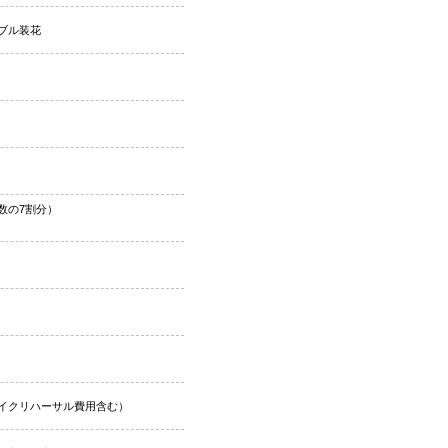
ブル装花
数の7割分）
イクリハーサル費用含む）