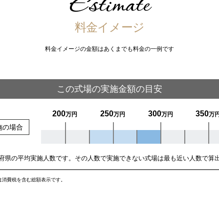
Estimate
料金イメージ
料金イメージの金額はあくまでも料金の一例です
この式場の実施金額の目安
200
250
300
350
万円
万円
万円
万
施の場合
府県の平均実施人数です。その人数で実施できない式場は最も近い人数で算
は消費税を含む総額表示です。