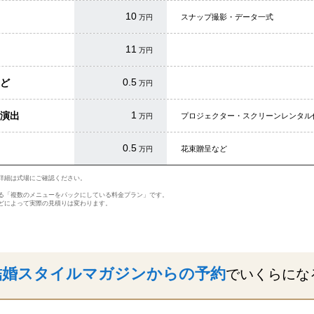
10
スナップ撮影・データ一式
万円
11
万円
0.5
ど
万円
1
演出
プロジェクター・スクリーンレンタル
万円
0.5
花束贈呈など
万円
詳細は式場にご確認ください。
る「複数のメニューをパックにしている料金プラン」です。
どによって実際の見積りは変わります。
結婚スタイルマガジンからの予約
でいくらにな