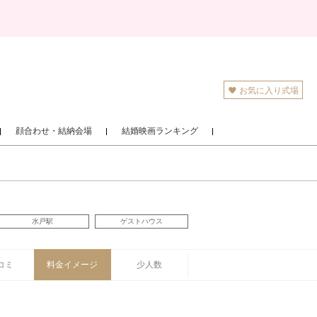
お気に入り式場
顔合わせ・結納会場
結婚映画ランキング
水戸駅
ゲストハウス
コミ
料金イメージ
少人数