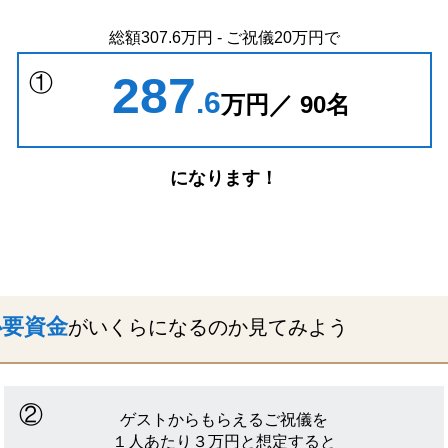
総額
307
.6
万円 - ご祝儀
20
万円で
287
.6
万円／
90
名
になります！
必要資金
がいくらになるのか見てみよう
ゲストからもらえるご祝儀を
１人あたり３万円と想定すると