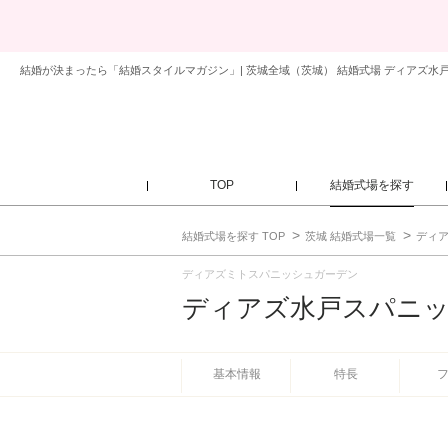
結婚が決まったら「結婚スタイルマガジン」| 茨城全域（茨城） 結婚式場 ディアズ水
TOP
結婚式場を探す
結婚式場を探す TOP
茨城 結婚式場一覧
ディ
ディアズミトスパニッシュガーデン
ディアズ水戸スパニ
基本情報
特長