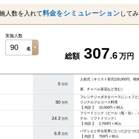
料金をシミュレーション
施人数を入れて
してみ
実施人数
307
.6
総額
万円
人前式（キリスト挙式120,000円、
5
万円
第、チャペル装花など含む）
フレンチジャポネをベースにシェフと
90
リジナルフルコース料理
万円
【 内訳 】
10,000
円 ×
90
人
フリードリンク（ビール（瓶・缶）、
24.3
テル、ソフトドリンク）
万円
【 内訳 】
2,700
円 ×
90
人
パテシエと作る世界にたったひとつだ
6.8
万円
【 内訳 】
750
円 ×
90
人