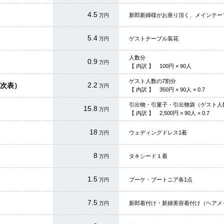
4.5
新郎新婦様がお座り頂く、メインテー
万円
5.4
ゲストテーブル装花
万円
人数分
0.9
万円
【 内訳 】
100
円 ×
90
人
ゲスト人数の7割分
2.2
次表）
万円
【 内訳 】
350
円 ×
90
人 × 0.7
引出物・引菓子・引出物袋（ゲスト人
15.8
万円
【 内訳 】
2,500
円 ×
90
人 × 0.7
18
ウェディングドレス1着
万円
8
タキシード１着
万円
1.5
ブーケ・ブートニア各1点
万円
7.5
新郎着付け・新婦美容着付け（ヘアメ
万円