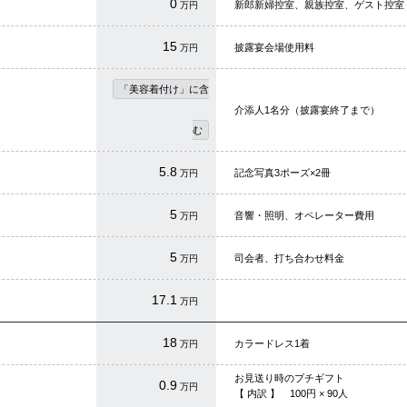
0
新郎新婦控室、親族控室、ゲスト控室
万円
15
披露宴会場使用料
万円
「美容着付け」に含
介添人1名分（披露宴終了まで）
む
5.8
記念写真3ポーズ×2冊
万円
5
音響・照明、オペレーター費用
万円
5
司会者、打ち合わせ料金
万円
17.1
万円
18
カラードレス1着
万円
お見送り時のプチギフト
0.9
万円
【 内訳 】
100
円 ×
90
人