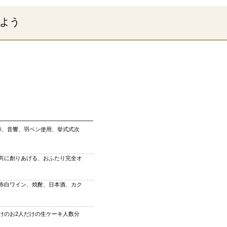
よう
牧師、音響、羽ペン使用、挙式式次
共に創りあげる、おふたり完全オ
赤白ワイン、焼酎、日本酒、カク
けのお2人だけの生ケーキ人数分