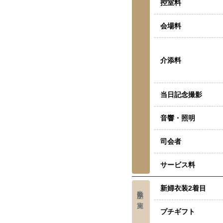
控室料
会場料
介添料
当日記念撮影
音響・照明
司会者
サービス料
新婦衣装2着目
半数以上が実施
プチギフト