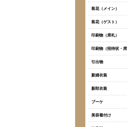
装花（メイン）
装花（ゲスト）
印刷物（席札）
印刷物（招待状・席
引出物
新婦衣装
新郎衣装
ブーケ
美容着付け