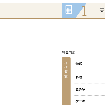
実
料金内訳
ほぼ全員が実施
挙式
料理
飲み物
ケーキ