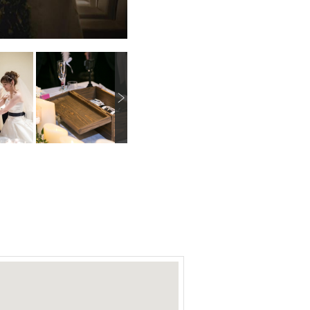
N
画像を拡大
画像を拡大
画像を拡大
e
x
t