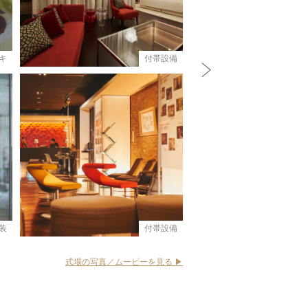
キ
付帯設備
N
e
x
t
装
付帯設備
式場の写真／ムービーを見る ▶︎