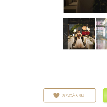
P
画像を拡大
画像を拡大
画像を拡大
画像
r
e
v
i
o
u
s
お気に入り追加