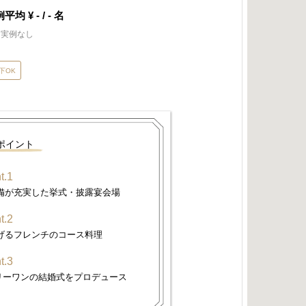
例平均
¥ - / - 名
用実例なし
下OK
ポイント
t.1
備が充実した挙式・披露宴会場
t.2
げるフレンチのコース料理
t.3
リーワンの結婚式をプロデュース