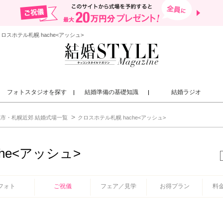
スホテル札幌 hache<アッシュ>
フォトスタジオを探す
結婚準備の基礎知識
結婚ラジオ
市・札幌近郊 結婚式場一覧
クロスホテル札幌 hache<アッシュ>
he<アッシュ>
フォト
ご祝儀
フェア／見学
お得プラン
料