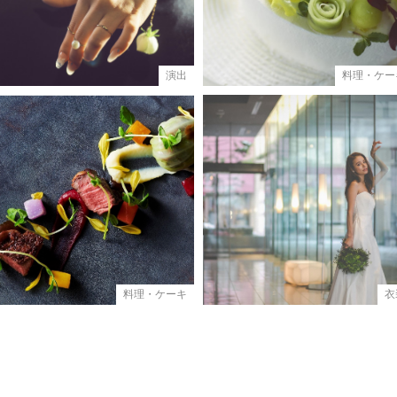
演出
料理・ケー
料理・ケーキ
衣