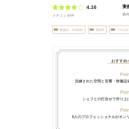
実
4.16
費
クチコミ 84件
駅直結・５分以内
宿泊可
３０人以
おすすめ
Poin
洗練された空間と音響・映像設
Poin
シェフとの打合せで作り上
Poin
6人のプロフェッショナルがオン