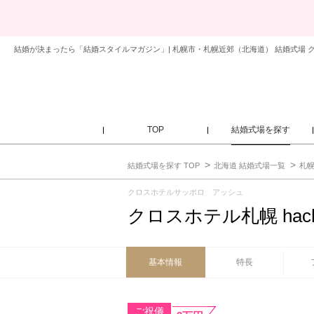
結婚が決まったら「結婚スタイルマガジン」| 札幌市・札幌近郊（北海道） 結婚式場 クロ
TOP
結婚式場を探す
結婚式場を探す TOP
北海道 結婚式場一覧
札幌
クロスホテルサッポロ アッシュ
クロスホテル札幌 hac
基本情報
特長
ご祝儀