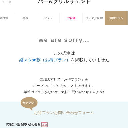
バー＆グリル チェント
一覧
本情報
特長
フォト
ご祝儀
フェア／見学
お得プラン
we are sorry...
この式場は
婚スタ★割（お得プラン）
を掲載していません
式場の方針で「お得プラン」を
オープンにしていないこともあります。
希望のプランがないか、気軽に問い合わせてみよう♪
お得プランお問い合わせフォーム
式場に下記を問い合わせる
必須