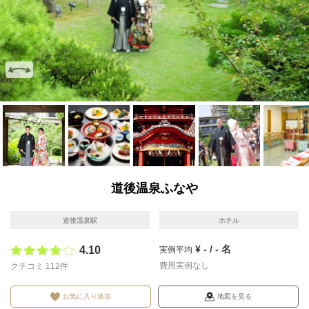
画像を拡大
画像を拡大
画像を拡大
画像を拡大
画像を拡
道後温泉ふなや
道後温泉駅
ホテル
¥ - / - 名
4.10
実例平均
費用実例なし
クチコミ 112件
お気に入り追加
地図を見る