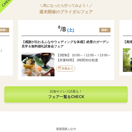
＼気になったら行ってみよう！／
週末開催のブライダルフェア
8
/
8
(土)
残席○
残席○
【感謝が伝わるふなやウェディングを体感】絶景のガーデン
【風
見学＆無料婚礼試食会フェア
 /
3部制
10:00～ / 12:00～ / 13:00～
所要時間
2時間30分程度
試食あり
試食やドレス試着も！
フェア一覧をCHECK
道後温泉ふなや