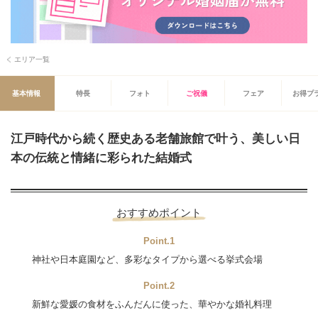
エリア一覧
基本情報
特長
フォト
ご祝儀
フェア
お得プ
江戸時代から続く歴史ある老舗旅館で叶う、美しい日
本の伝統と情緒に彩られた結婚式
おすすめポイント
Point.1
神社や日本庭園など、多彩なタイプから選べる挙式会場
Point.2
新鮮な愛媛の食材をふんだんに使った、華やかな婚礼料理