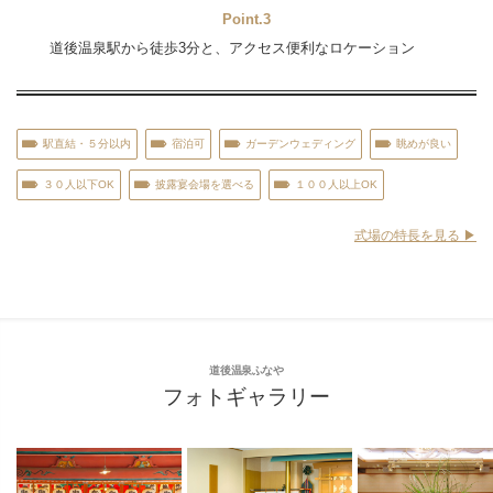
Point.3
道後温泉駅から徒歩3分と、アクセス便利なロケーション
駅直結・５分以内
宿泊可
ガーデンウェディング
眺めが良い
３０人以下OK
披露宴会場を選べる
１００人以上OK
式場の特長を見る ▶︎
道後温泉ふなや
フォトギャラリー