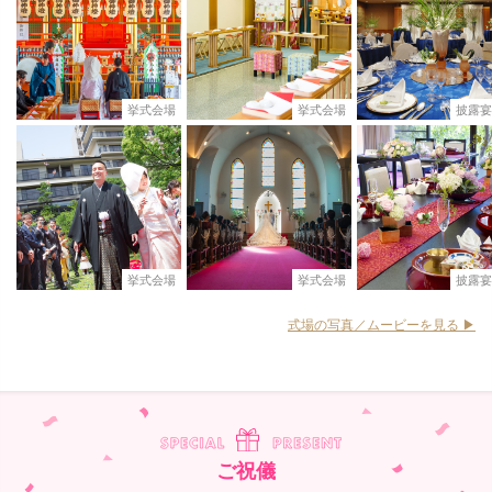
挙式会場
挙式会場
披露宴
挙式会場
挙式会場
披露宴
式場の写真／ムービーを見る ▶︎
ご祝儀