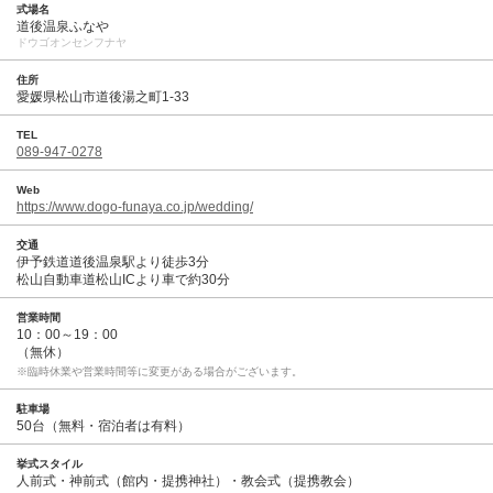
式場名
道後温泉ふなや
ドウゴオンセンフナヤ
住所
愛媛県松山市道後湯之町1-33
TEL
089-947-0278
Web
https://www.dogo-funaya.co.jp/wedding/
交通
伊予鉄道道後温泉駅より徒歩3分
松山自動車道松山ICより車で約30分
営業時間
10：00～19：00
（無休）
※臨時休業や営業時間等に変更がある場合がございます。
駐車場
50台（無料・宿泊者は有料）
挙式スタイル
人前式・神前式（館内・提携神社）・教会式（提携教会）