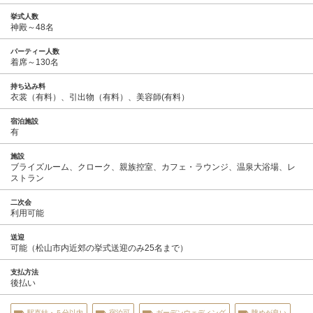
挙式人数
神殿～48名
パーティー人数
着席～130名
持ち込み料
衣裳（有料）、引出物（有料）、美容師(有料）
宿泊施設
有
施設
ブライズルーム、クローク、親族控室、カフェ・ラウンジ、温泉大浴場、レ
ストラン
二次会
利用可能
送迎
可能（松山市内近郊の挙式送迎のみ25名まで）
支払方法
後払い
駅直結・５分以内
宿泊可
ガーデンウェディング
眺めが良い