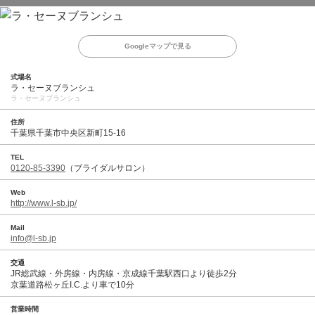
Googleマップで見る
式場名
ラ・セーヌブランシュ
ラ・セーヌブランシュ
住所
千葉県千葉市中央区新町15-16
TEL
0120-85-3390
（ブライダルサロン）
Web
http://www.l-sb.jp/
Mail
info@l-sb.jp
交通
JR総武線・外房線・内房線・京成線千葉駅西口より徒歩2分
京葉道路松ヶ丘I.C.より車で10分
営業時間