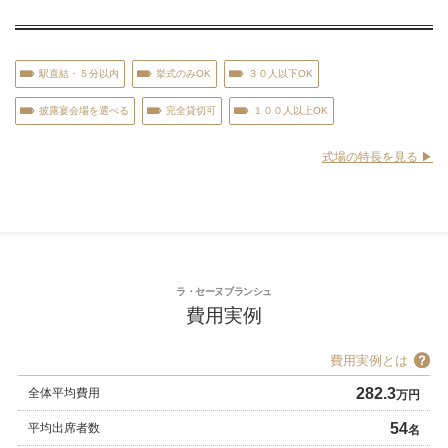
駅直結・５分以内
挙式のみOK
３０人以下OK
披露宴会場を選べる
完全貸切可
１００人以上OK
式場の特長を見る ▶︎
ラ・セーヌブランシュ
費用実例
費用実例とは
282.3
全体平均費用
万円
54
平均出席者数
名