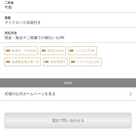
二次会
可能
送迎
マイクロバス送迎付き
支払方法
現金・振込※ご祝儀での後払いもOK
駅直結・５分以内
挙式のみOK
３０人以下OK
披露宴会場を選べる
完全貸切可
１００人以上OK
links
式場の公式ホームページを見る
電話で問い合わせる