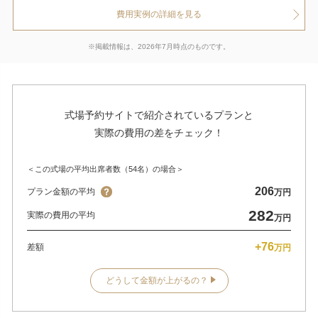
費用実例の詳細を見る
※掲載情報は、2026年7月時点のものです。
式場予約サイトで紹介されているプランと
実際の費用の差をチェック！
＜この式場の平均出席者数（54名）の場合＞
206
プラン金額の平均
万円
282
実際の費用の平均
万円
+76
差額
万円
どうして金額が上がるの？