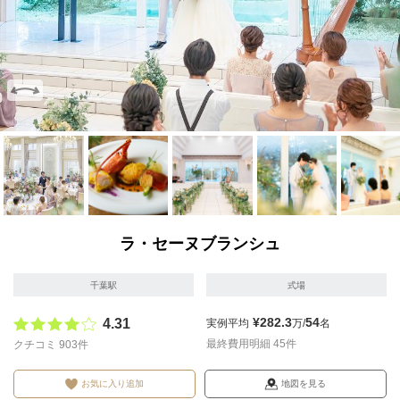
画像を拡大
画像を拡大
画像を拡大
画像を拡大
画像を拡
ラ・セーヌブランシュ
千葉駅
式場
¥282.3
54
4.31
実例平均
万/
名
最終費用明細 45件
クチコミ 903件
お気に入り追加
地図を見る