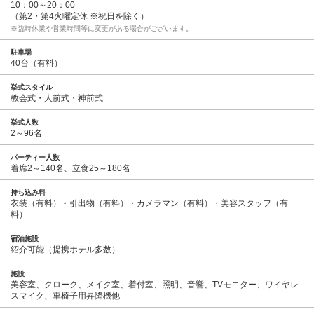
10：00～20：00
（第2・第4火曜定休 ※祝日を除く）
※臨時休業や営業時間等に変更がある場合がございます。
駐車場
40台（有料）
挙式スタイル
教会式・人前式・神前式
挙式人数
2～96名
パーティー人数
着席2～140名、立食25～180名
持ち込み料
衣装（有料）・引出物（有料）・カメラマン（有料）・美容スタッフ（有
料）
宿泊施設
紹介可能（提携ホテル多数）
施設
美容室、クローク、メイク室、着付室、照明、音響、TVモニター、ワイヤレ
スマイク、車椅子用昇降機他