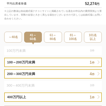
52,274
平均出席者単価
円
※上記の数値は各結婚式場クチコミサイトに掲載されている過去10年以内の費用実例より算
出しています。実際の金額と大きく異なる場合がございますので詳しくは結婚式場にお問い
合わせください。
41～
61～
81～
101
名
～40
名
60
名
80
名
100
名
以上
100万円未満
0
件
1
100～200万円未満
件
4
200～300万円未満
件
300～400万円未満
0
件
1
400万円以上
件